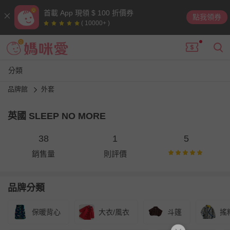
首載 App 現領 $ 100 折價券
點我領券
( 10000+ )
分類
品牌館
外套
英國 SLEEP NO MORE
38
1
5
銷售量
則評價
品牌分類
保暖背心
大衣/風衣
斗篷
搖