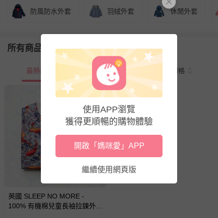
防風防水外套
羽絨外套
休閒外套
所有商品
最熱銷
新上市
價格
使用APP瀏覽
獲得更順暢的購物體驗
開啟「媽咪愛」APP
繼續使用網頁版
英國 SLEEP NO MORE -
100% 有機棉兒童長袖拉鍊外
套-鯉魚 (5-7 Y)