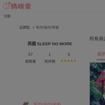
分類
品牌館
毛巾/浴巾/手帕
所有商
英國 SLEEP NO MORE
最
37
1
5
銷售量
則評價
毛巾/浴巾/手帕