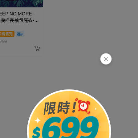
EEP NO MORE -
 有機棉長袖包屁衣-侏
園/桃底暴龍
即將售完
799