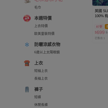
毛巾
英國 SL
100%
本週特價
儸紀公
上衣特價
87折
699
$
$
歐美童裝特價
已售出 1
防曬涼感衣物
6歲以上太陽眼鏡
上衣
短袖上衣
長袖上衣
褲子
短褲
休閒長褲