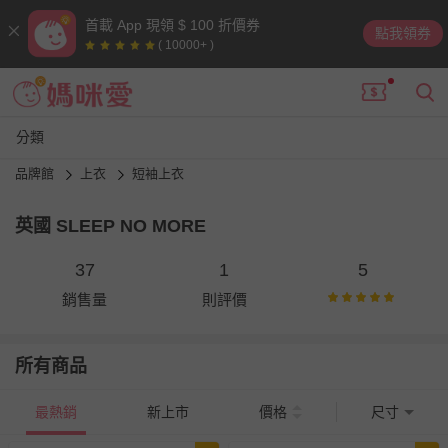
首載 App 現領 $ 100 折價券
點我領券
( 10000+ )
分類
品牌館
上衣
短袖上衣
英國 SLEEP NO MORE
37
1
5
銷售量
則評價
所有商品
最熱銷
新上市
價格
尺寸