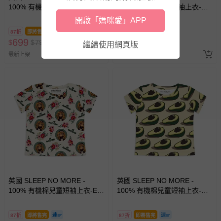
100% 有機棉兒童短袖上衣-彩
100% 有機棉兒童短袖上衣-草
虹雲朵
莓
開啟「媽咪愛」APP
87折
即將售完
87折
即將售完
699
699
$
$
799
$
$
799
繼續使用網頁版
最新上架
最新上架
英國 SLEEP NO MORE -
英國 SLEEP NO MORE -
100% 有機棉兒童短袖上衣-ET
100% 有機棉兒童短袖上衣-酪
外星人/外星人
梨
87折
即將售完
87折
即將售完