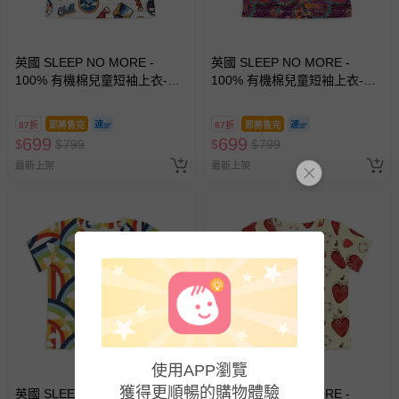
英國 SLEEP NO MORE -
英國 SLEEP NO MORE -
100% 有機棉兒童短袖上衣-太
100% 有機棉兒童短袖上衣-紫
空貼圖 (1.5-2 Y)
色澳洲動物園
87折
即將售完
87折
即將售完
699
699
$
$
799
$
$
799
最新上架
最新上架
使用APP瀏覽
獲得更順暢的購物體驗
英國 SLEEP NO MORE -
英國 SLEEP NO MORE -