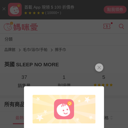
首載 App 現領 $ 100 折價券
點我領券
( 10000+ )
分類
品牌館
毛巾/浴巾/手帕
擦手巾
英國 SLEEP NO MORE
37
1
5
銷售量
則評價
所有商品
最熱銷
新上市
價格