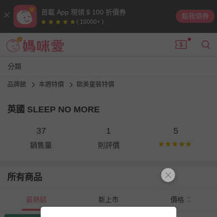
首載 App 現領 $ 100 折價券
點我領券
( 10000+ )
分類
品牌館
本週特價
歐美童裝特價
英國 SLEEP NO MORE
37
1
5
銷售量
則評價
所有商品
最熱銷
新上市
價格