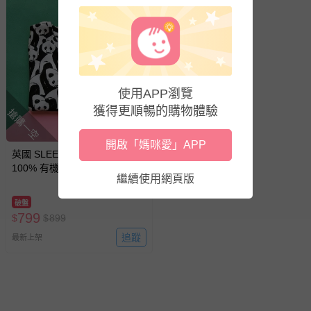
使用APP瀏覽
獲得更順暢的購物體驗
搶購一空
開啟「媽咪愛」APP
英國 SLEEP NO MORE -
100% 有機棉兒童圓領長袖上
繼續使用網頁版
衣-熊貓 (2-4 Y)
破盤
799
$
$
899
追蹤
最新上架