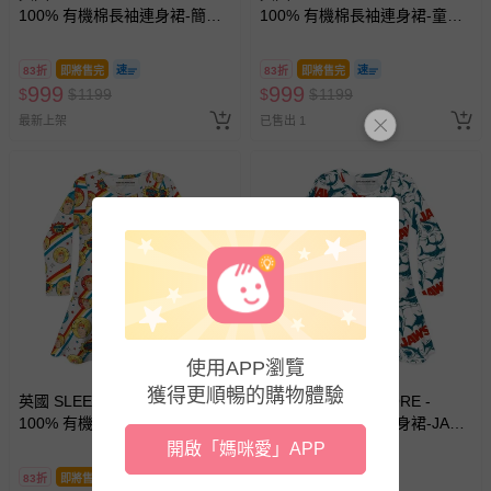
100% 有機棉長袖連身裙-簡筆
100% 有機棉長袖連身裙-童趣
表情
造型氣球
83折
即將售完
83折
即將售完
999
999
$
$
1199
$
$
1199
最新上架
已售出 1
使用APP瀏覽
獲得更順暢的購物體驗
英國 SLEEP NO MORE -
英國 SLEEP NO MORE -
100% 有機棉長袖連身裙-神力
100% 有機棉長袖連身裙-JAWS
女超人
大白鯊
開啟「媽咪愛」APP
83折
即將售完
83折
即將售完