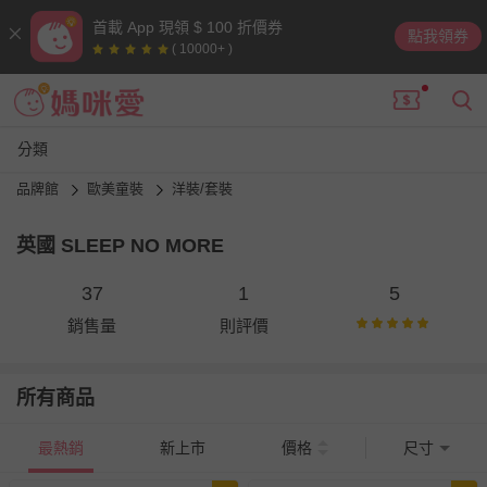
首載 App 現領 $ 100 折價券
點我領券
( 10000+ )
分類
品牌館
歐美童裝
洋裝/套裝
英國 SLEEP NO MORE
37
1
5
銷售量
則評價
所有商品
最熱銷
新上市
價格
尺寸