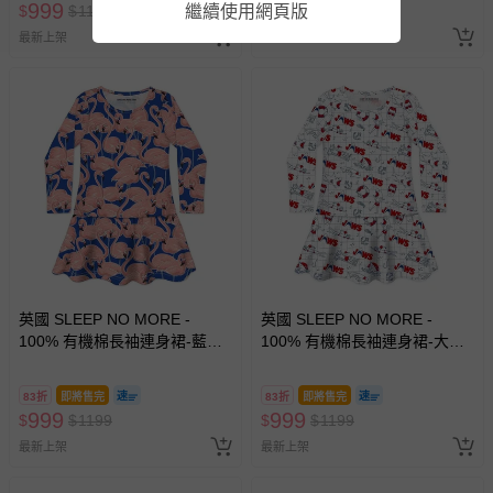
999
999
$
$
1199
繼續使用網頁版
$
$
1199
最新上架
最新上架
英國 SLEEP NO MORE -
英國 SLEEP NO MORE -
100% 有機棉長袖連身裙-藍底
100% 有機棉長袖連身裙-大白
粉紅鶴
鯊JAWS/漫畫塗鴉
83折
即將售完
83折
即將售完
999
999
$
$
1199
$
$
1199
最新上架
最新上架