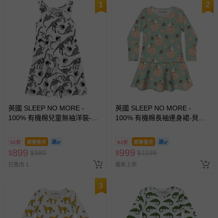
1
2
英國 SLEEP NO MORE -
英國 SLEEP NO MORE -
100% 有機棉兒童無袖洋裝-侏
100% 有機棉長袖連身裙-貝殼
儸紀公園/黑白恐龍標本
帆船 (1.5-2 Y)
92折
即將售完
83折
即將售完
899
999
$
$
980
$
$
1199
已售出 1
最新上架
3