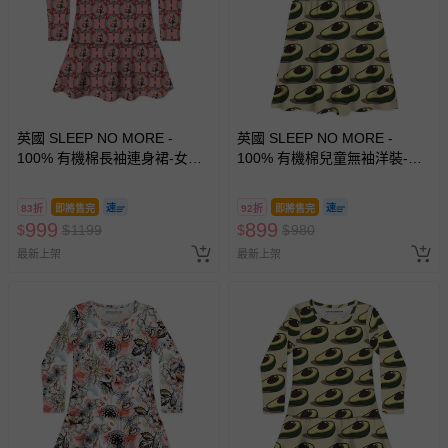
英國 SLEEP NO MORE -
英國 SLEEP NO MORE -
100% 有機棉長袖連身裙-女孩
100% 有機棉兒童無袖洋裝-酪
與紅鶴
梨 (2-4Y)
83折
即將售完
92折
即將售完
999
899
$
$
1199
$
$
980
最新上架
最新上架