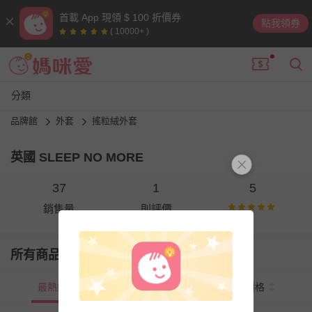
首載 App 現領 $ 100 折價券
點我領券
( 10000+ )
分類
品牌館
外套
搖粒絨外套
英國 SLEEP NO MORE
37
1
5
銷售量
則評價
所有商品
最熱銷
新上市
價格