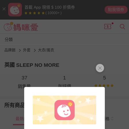
首載 App 現領 $ 100 折價券
點我領券
( 10000+ )
分類
品牌館
外套
大衣/風衣
英國 SLEEP NO MORE
37
1
5
銷售量
則評價
所有商品
最熱銷
新上市
價格