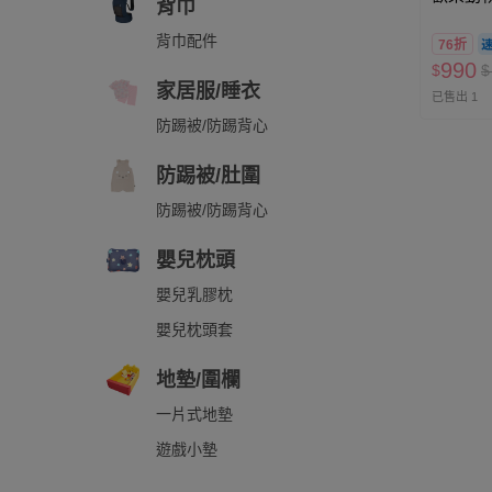
背巾
背巾配件
76折
990
$
$
家居服/睡衣
已售出 1
防踢被/防踢背心
防踢被/肚圍
防踢被/防踢背心
嬰兒枕頭
嬰兒乳膠枕
嬰兒枕頭套
地墊/圍欄
一片式地墊
遊戲小墊