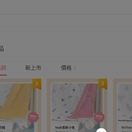
品
熱銷
新上市
價格
1
2