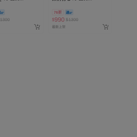
76折
990
1300
$
$
1300
最新上架