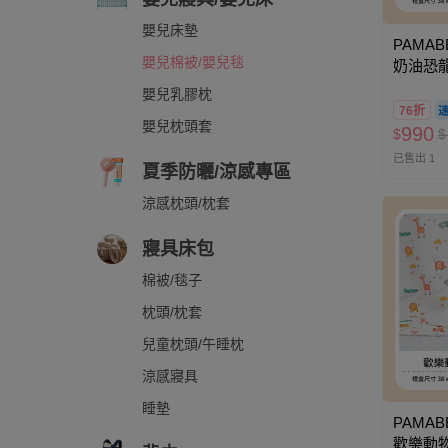
嬰兒床墊
PAMAB
嬰兒棉被/嬰兒毯
奶油恐龍-
嬰兒乳膠枕
76折
嬰兒枕頭套
990
$
$
已售出 1
夏季防曬/涼感專區
涼感枕頭/枕套
寢具床包
棉被/毯子
枕頭/枕套
兒童枕頭/午睡枕
涼感寢具
睡墊
PAMAB
歡樂動物-