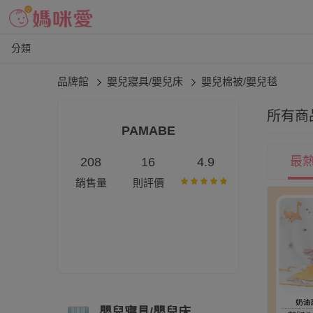
分類
品牌館
嬰兒寢具/嬰兒床
嬰兒棉被/嬰兒毯
所有商
PAMABE
最
208
16
4.9
銷售量
則評價
嬰兒寢具/嬰兒床