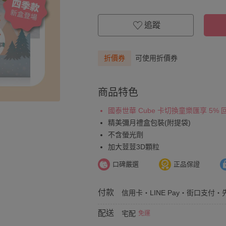
追蹤
折價券
可使用折價券
商品特色
國泰世華 Cube 卡切換童樂匯享 5%
精美彌月禮盒包裝(附提袋)
不含螢光劑
加大荳荳3D顆粒
口碑嚴選
正品保證
付款
信用卡・LINE Pay・街口支付・先
配送
宅配
免運