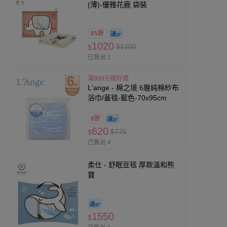
(薄)-優雅花鹿 袋裝
85折
1020
$1200
$
已售出 1
滿999元贈好禮
L'ange - 棉之境 6層純棉紗布
浴巾/蓋毯-藍色-70x95cm
8折
620
$775
$
已售出 4
柔仕 - 舒眠豆毯 厚款溫和熊
寶
1550
$