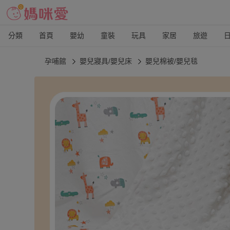
分類
首頁
嬰幼
童裝
玩具
家居
旅遊
孕哺館
嬰兒寢具/嬰兒床
嬰兒棉被/嬰兒毯