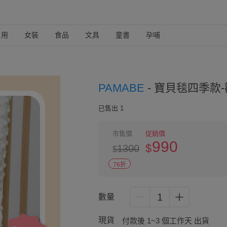
日用
女裝
食品
文具
童書
孕哺
PAMABE
-
寶貝毯四季款-歡
已售出 1
市售價
促銷價
990
$
1300
$
76折
1
數量
現貨
付款後 1~3 個工作天 出貨