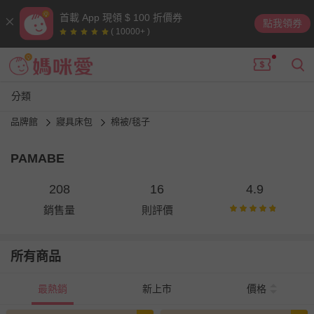
首載 App 現領 $ 100 折價券
點我領券
( 10000+ )
分類
品牌館
寢具床包
棉被/毯子
PAMABE
208
16
4.9
銷售量
則評價
所有商品
最熱銷
新上市
價格