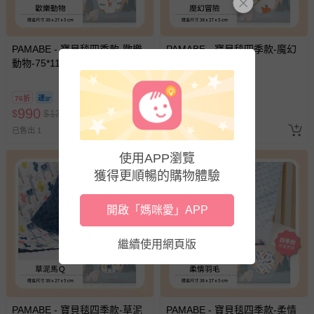
PAMABE - 寶貝毯四季款-歡樂
PAMABE - 寶貝毯四季款-魔幻
動物-75*110cm
冒險-75*110cm
76折
76折
990
990
$
$
1300
$
$
1300
已售出 1
最新上架
使用APP瀏覽
獲得更順暢的購物體驗
開啟「媽咪愛」APP
繼續使用網頁版
PAMABE - 寶貝毯四季款-草泥
PAMABE - 寶貝毯四季款-柔情