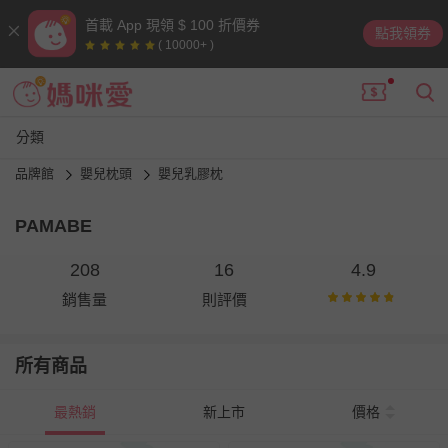
首載 App 現領 $ 100 折價券
點我領券
( 10000+ )
分類
品牌館
嬰兒枕頭
嬰兒乳膠枕
PAMABE
208
16
4.9
銷售量
則評價
所有商品
最熱銷
新上市
價格