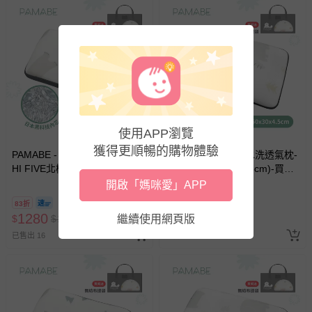
使用APP瀏覽
獲得更順暢的購物體驗
PAMABE - 4D兒童水洗透氣枕-
PAMABE - 4D兒童水洗透氣枕-
HI FIVE北極熊
Q比小象 (50x30x4.5cm)-買就
(50x30x4.5cm)-買就送無紡布
送無紡布外出提帶
開啟「媽咪愛」APP
外出提帶
83折
83折
1280
1280
$
$
1550
繼續使用網頁版
$
$
1550
已售出 16
已售出 14