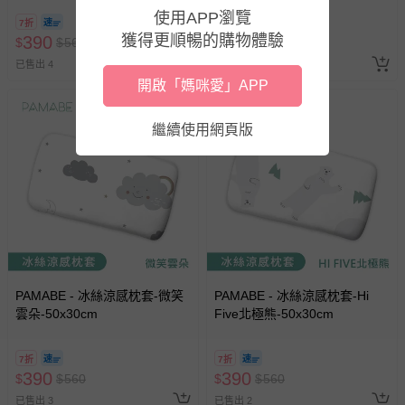
使用APP瀏覽
7折
7折
即將售完
獲得更順暢的購物體驗
390
390
$
$
560
$
$
560
已售出 4
已售出 1
開啟「媽咪愛」APP
3
繼續使用網頁版
PAMABE - 冰絲涼感枕套-微笑
PAMABE - 冰絲涼感枕套-Hi
雲朵-50x30cm
Five北極熊-50x30cm
7折
7折
390
390
$
$
560
$
$
560
已售出 3
已售出 2