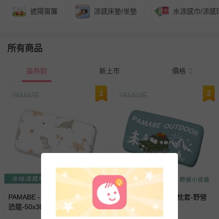
遮陽窗簾
涼感床墊/坐墊
水涼感巾/涼感
所有商品
最熱銷
新上市
價格
1
2
PAMABE - 冰絲涼感枕套-奶油
PAMABE - 冰絲涼感枕套-野營
恐龍-50x30cm
小吉普-50x30cm