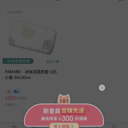
PAMABE - 冰絲涼感枕套-Q比
小象-50x30cm
7折
390
$
$
560
已售出 2