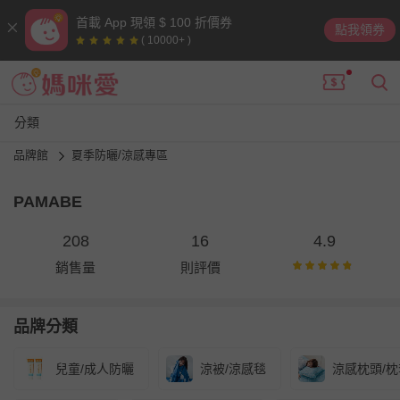
首載 App 現領 $ 100 折價券
點我領券
( 10000+ )
分類
品牌館
夏季防曬/涼感專區
PAMABE
208
16
4.9
銷售量
則評價
品牌分類
兒童/成人防曬
涼被/涼感毯
涼感枕頭/枕