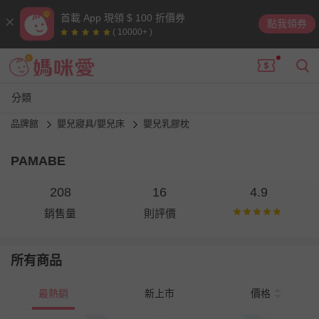
首載 App 現領 $ 100 折價券
點我領券
( 10000+ )
分類
品牌館
嬰兒寢具/嬰兒床
嬰兒乳膠枕
PAMABE
208
16
4.9
銷售量
則評價
所有商品
最熱銷
新上市
價格