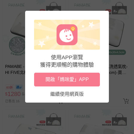
使用APP瀏覽
獲得更順暢的購物體驗
PAMABE - 4D兒童水洗透氣枕-
PAMABE - 4D兒童水洗透氣枕-
HI FIVE北極熊
Q比小象 (50x30x4.5cm)-買就
(50x30x4.5cm)-買就送無紡布
送無紡布外出提帶
開啟「媽咪愛」APP
外出提帶
83折
83折
1280
1280
$
$
1550
繼續使用網頁版
$
$
1550
已售出 16
已售出 14