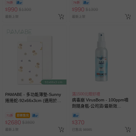
76折
76折
990
990
$
$
1300
$
$
1300
最新上架
最新上架
滿1500元贈好禮
PAMABE - 多功能薄墊-Sunny
病毒崩 VirusBom - 100ppm噴
捲捲蛇-92x66x3cm (適用於
劑隨身瓶-公司貨/最新效
NUNA Sena aire 嬰兒床 )
期-100ml
71折
即將售完
2680
370
$
$
3800
$
最新上架
已售出 98985