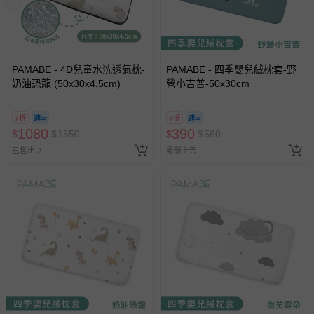
商品實際的配達日期，可於訂單個人資料內的查詢訂單內，
已出貨通知之訊息為主。
如您收到商品，請依正常流程檢查是否完好，若商品遇瑕疵
情形，您可申請更換新品或退貨，請見：
退貨的辦理流程
。
PAMABE - 4D兒童水洗透氣枕-
PAMABE - 四季嬰兒絨枕套-野
奶油恐龍 (50x30x4.5cm)
營小吉普-50x30cm
若您對於會員帳號、商品訂購與資訊、購物流程、付款方
式、折價券與購物金的使用、退貨及商品運送方式等有疑
7折
7折
問，你可詳見：
媽咪愛客服中心
。
1080
390
$
$
1550
$
$
560
預購商品：預購為海外同步代購，遇缺貨即會通知媽咪並協
已售出 2
最新上架
助取消退款事宜。
商品如因「價格、組合」等錯誤原因，導致無法安排出貨，
會主動以簡訊及mail通知訂單取消事宜，並將提供適當補
償。