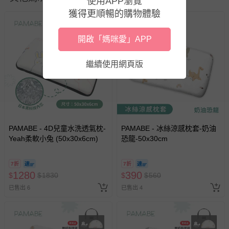
使用APP瀏覽
至媽咪愛
LINE@客服ID: @mamilove
我們將依序為您處理
獲得更順暢的購物體驗
與服務，謝謝。
開啟「媽咪愛」APP
針對滿件折/滿額贈…等活動，如因部份退貨，而該訂單保
留商品未達活動門檻，將以原價計算，活動贈品亦需一併退
回。
繼續使用網頁版
部分商品依據消費者保護法的規定，不適用七天鑑賞期/猶
豫期範圍：
易於腐敗、保存期限較短或解約時即將逾期（例如生鮮
商品、食品等）。
PAMABE - 4D兒童水洗透氣枕-
PAMABE - 冰絲涼感枕套-奶油
Yeah柔軟小兔 (50x30x6cm)
客製化商品（例如客製生日書、姓名貼等）。
恐龍-50x30cm
報紙、期刊或雜誌（惟書籍如經拆封、使用，則酌收整
新費用）。
7折
7折
1280
390
$
$
1830
$
$
560
經消費者拆封之影音商品或電腦軟體（例如 DVD、CD
已售出 6
已售出 4
等）。
非以有形媒介提供之數位內容或一經提供即為完成之線
上服務，經消費者事先同意始提供（例如線上課程、遊