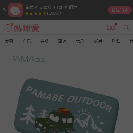
首載 App 現領 $ 100 折價券
點我領券
( 10000+ )
分類
首頁
嬰幼
童裝
玩具
家居
旅遊