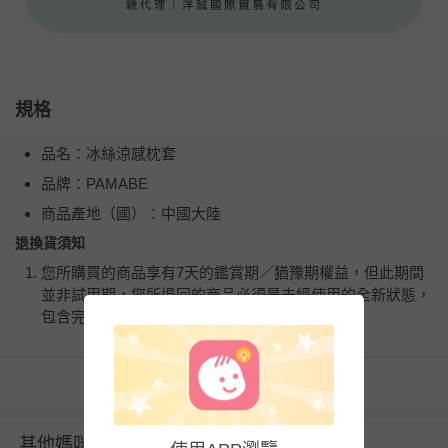
規格
品名：冰絲涼感枕套
品牌：PAMABE
商品產地（國）：中國大陸
退換貨須知
您所購買的商品享有7天的鑑賞期／猶豫期權益，但此期間
並非試用期，您所退回的商品必須是未經使用的全新狀態，
包含完整包裝、配件、說明文件及贈品等。
如需退換貨，請於收到商品7天（含例假日內提出），如為
看更多
瑕疵退換貨所產生的運費，將由媽咪愛負責處理，若非瑕疵
退貨，您可至『查詢訂單』>『已出貨』中查詢該筆訂單，
並點選『我要退貨』即可進行申請。若有相關退貨問題，請
其他媽咪也在逛