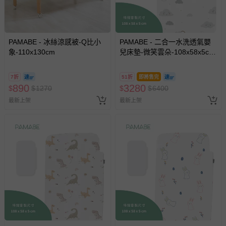
PAMABE - 冰絲涼感被-Q比小
PAMABE - 二合一水洗透氣嬰
象-110x130cm
兒床墊-微笑雲朵-108x58x5cm
(適用Chicco Next2Me
Forever)
7折
51折
即將售完
890
3280
$
$
1270
$
$
6400
最新上架
最新上架