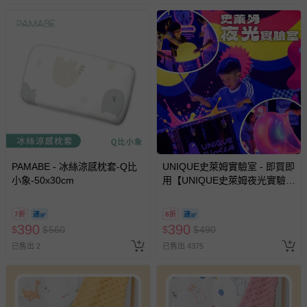
PAMABE - 冰絲涼感枕套-Q比
UNIQUE史萊姆實驗室 - 即買即
小象-50x30cm
用【UNIQUE史萊姆夜光實驗室
@ 台北科教館 】2026/6/11-
8/30 (電子票券，於展期現場憑
7折
8折
訂單編號兌換，逾期作廢) (大
390
390
$
$
560
$
$
490
人小孩均一價(3歲以上需購票))
已售出 2
已售出 4375