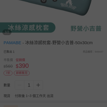
1/2
PAMABE
-
冰絲涼感枕套-野營小吉普-50x30cm
已售出 1
商品編號：946447
市售價
促銷價
390
$
560
$
7折
即將售完
1
數量
現貨
付款後 1~3 個工作天 出貨