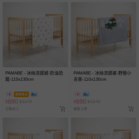
PAMABE - 冰絲涼感被-奶油恐
PAMABE - 冰絲涼感被-野營小
龍-110x130cm
吉普-110x130cm
7折
即將售完
7折
890
890
$
$
1270
$
$
1270
已售出 2
最新上架