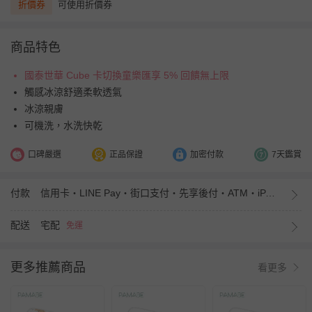
折價券
可使用折價券
商品特色
國泰世華 Cube 卡切換童樂匯享 5% 回饋無上限
觸感冰涼舒適柔軟透氣
冰涼親膚
可機洗，水洗快乾
口碑嚴選
正品保證
加密付款
7天鑑賞
付款
信用卡・LINE Pay・街口支付・先享後付・ATM・iPASS MONEY
配送
宅配
免運
更多推薦商品
看更多