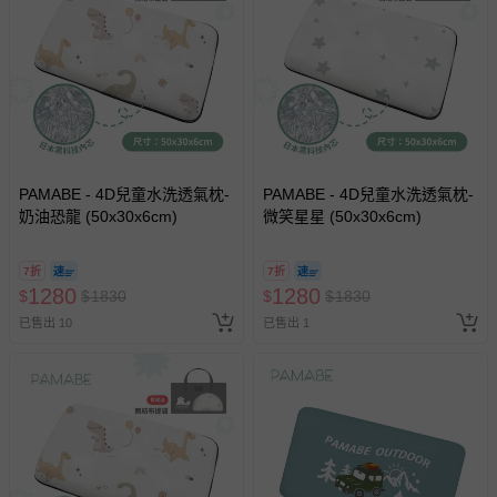
戲或活動點數等）。
已拆封之以下類型商品：
-個人衛生用品（例如尿布、貼身衣物、泳裝、襪子、地
墊、寢具類等）。
-新生兒親膚衣物（嬰幼兒包巾與背巾、包屁衣、學習
褲、紗布衣等）。
-接觸性孕哺產品（奶嘴、奶瓶、擠乳器、哺乳衣、托腹
帶束縛衣、餐搖椅等）。
PAMABE - 4D兒童水洗透氣枕-
PAMABE - 4D兒童水洗透氣枕-
-其他原廠盒裝商品封口處已貼上「不可拆封」，或具警
奶油恐龍 (50x30x6cm)
微笑星星 (50x30x6cm)
示字句等說明貼紙、封條者。
國際航空、客運、訂房等服務。
7折
7折
1280
1280
$
$
1830
$
$
1830
相關的退換貨辦理流程，可詳見：
退換貨 & 退款問題
已售出 10
已售出 1
其他常見問題：
運送服務：目前提供的運送僅限台灣本島。如您位於離島地
區，可能會無法配送，或須依據商品需加收離島運費。廠商
亦保留出貨與否的權利。離島、偏遠地區、樓層親送等加價
費用，可能會另需加收。