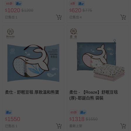
85折
8折
1020
620
$
$
1200
$
$
775
已售出 1
已售出 4
柔仕 - 舒眠豆毯 厚款溫和熊寶
柔仕 - 【Roaze】舒眠豆毯
(厚)-耶誕白熊 袋裝
85折
1550
1318
$
$
$
1550
已售出 1
最新上架