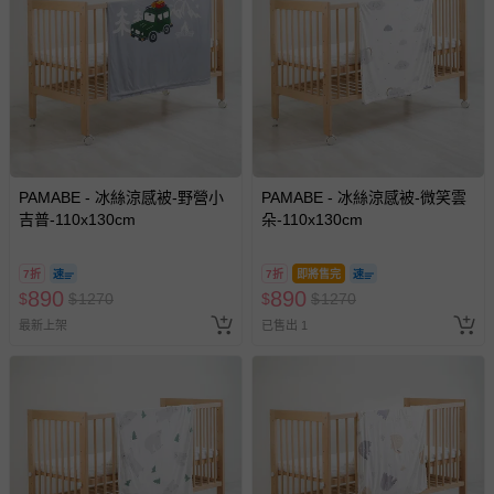
PAMABE - 冰絲涼感被-野營小
PAMABE - 冰絲涼感被-微笑雲
吉普-110x130cm
朵-110x130cm
7折
7折
即將售完
890
890
$
$
1270
$
$
1270
最新上架
已售出 1