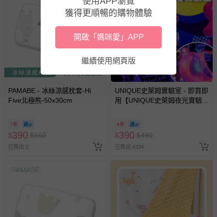
使用APP瀏覽
獲得更順暢的購物體驗
開啟「媽咪愛」APP
繼續使用網頁版
PAMABE - 冰絲涼感枕套-Hi
UNIQUE史萊姆實驗室 - 即買即
Five北極熊-50x30cm
用【UNIQUE史萊姆夜光實驗室
@ 台北科教館 】2026/6/11-
8/30 (電子票券，於展期現場憑
7折
8折
訂單編號兌換，逾期作廢) (大
390
390
$
$
560
$
$
490
人小孩均一價(3歲以上需購票))
已售出 2
已售出 4334