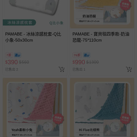
PAMABE - 冰絲涼感枕套-Q比
PAMABE - 寶貝毯四季款-奶油
小象-50x30cm
恐龍-75*110cm
7折
76折
390
990
$
$
560
$
$
1300
已售出 2
已售出 1