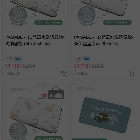
已拆封之以下類型商品：
-個人衛生用品（例如尿布、貼身衣物、泳裝、襪子、地
墊、寢具類等）。
-新生兒親膚衣物（嬰幼兒包巾與背巾、包屁衣、學習
褲、紗布衣等）。
PAMABE - 4D兒童水洗透氣枕-
PAMABE - 4D兒童水洗透氣枕-
-接觸性孕哺產品（奶嘴、奶瓶、擠乳器、哺乳衣、托腹
奶油恐龍 (50x30x6cm)
微笑星星 (50x30x6cm)
帶束縛衣、餐搖椅等）。
-其他原廠盒裝商品封口處已貼上「不可拆封」，或具警
7折
7折
示字句等說明貼紙、封條者。
1280
1280
$
$
1830
$
$
1830
國際航空、客運、訂房等服務。
已售出 10
已售出 1
相關的退換貨辦理流程，可詳見：
退換貨 & 退款問題
其他常見問題：
運送服務：目前提供的運送僅限台灣本島。如您位於離島地
區，可能會無法配送，或須依據商品需加收離島運費。廠商
亦保留出貨與否的權利。離島、偏遠地區、樓層親送等加價
費用，可能會另需加收。