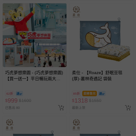
巧虎夢想樂園 - (巧虎夢想樂園)
柔仕 - 【Roaze】舒眠豆毯
【買一送一】平日暢玩兩大一
(厚)-叢林奇遇記 袋裝
小套票 (正券為電子票券現場兌
換，贈送券現場領取)-效期至
62折
85折
即將售完
2026/10/16 正券逾期視同現金
999
1318
$
$
1600
$
$
1550
券使用
已售出 80
最新上架