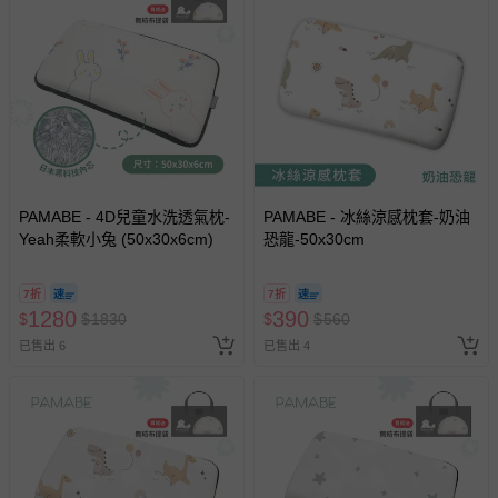
至媽咪愛
LINE@客服ID: @mamilove
我們將依序為您處理
與服務，謝謝。
針對滿件折/滿額贈…等活動，如因部份退貨，而該訂單保
留商品未達活動門檻，將以原價計算，活動贈品亦需一併退
回。
部分商品依據消費者保護法的規定，不適用七天鑑賞期/猶
豫期範圍：
PAMABE - 4D兒童水洗透氣枕-
PAMABE - 冰絲涼感枕套-奶油
Yeah柔軟小兔 (50x30x6cm)
易於腐敗、保存期限較短或解約時即將逾期（例如生鮮
恐龍-50x30cm
商品、食品等）。
客製化商品（例如客製生日書、姓名貼等）。
7折
7折
1280
390
$
$
1830
$
$
560
報紙、期刊或雜誌（惟書籍如經拆封、使用，則酌收整
已售出 6
已售出 4
新費用）。
經消費者拆封之影音商品或電腦軟體（例如 DVD、CD
等）。
非以有形媒介提供之數位內容或一經提供即為完成之線
上服務，經消費者事先同意始提供（例如線上課程、遊
戲或活動點數等）。