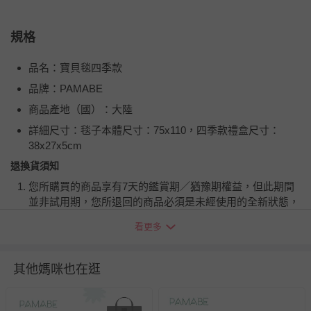
規格
品名：寶貝毯四季款
品牌：PAMABE
商品產地（國）：大陸
詳細尺寸：毯子本體尺寸：75x110，四季款禮盒尺寸：
38x27x5cm
退換貨須知
您所購買的商品享有7天的鑑賞期／猶豫期權益，但此期間
並非試用期，您所退回的商品必須是未經使用的全新狀態，
包含完整包裝、配件、說明文件及贈品等。
看更多
如需退換貨，請於收到商品7天（含例假日內提出），如為
瑕疵退換貨所產生的運費，將由媽咪愛負責處理，若非瑕疵
其他媽咪也在逛
退貨，您可至『查詢訂單』>『已出貨』中查詢該筆訂單，
並點選『我要退貨』即可進行申請。若有相關退貨問題，請