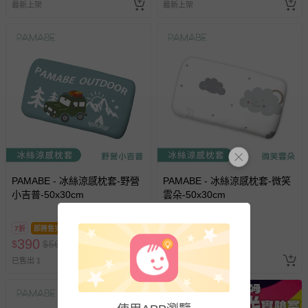
最新上架
最新上架
PAMABE - 冰絲涼感枕套-野營
PAMABE - 冰絲涼感枕套-微笑
小吉普-50x30cm
雲朵-50x30cm
7折
即將售完
7折
390
390
$
$
560
$
$
560
已售出 1
已售出 3