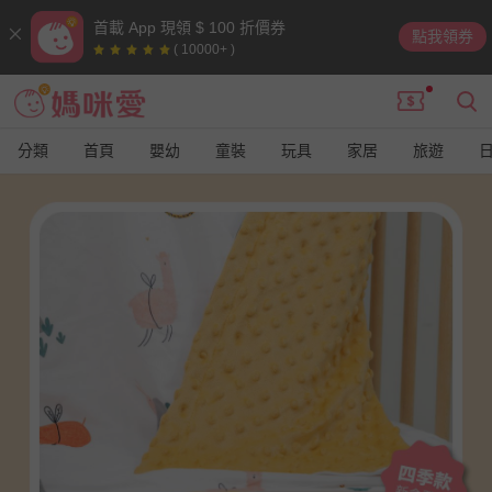
首載 App 現領 $ 100 折價券
點我領券
( 10000+ )
分類
首頁
嬰幼
童裝
玩具
家居
旅遊