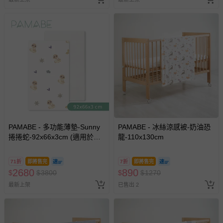
PAMABE - 多功能薄墊-Sunny
PAMABE - 冰絲涼感被-奶油恐
捲捲蛇-92x66x3cm (適用於
龍-110x130cm
NUNA Sena aire 嬰兒床 )
71折
即將售完
7折
即將售完
2680
890
$
$
3800
$
$
1270
最新上架
已售出 2