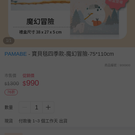
1/1
PAMABE
-
寶貝毯四季款-魔幻冒險-75*110cm
商品編號：906900
市售價
促銷價
990
$
1300
$
76折
1
數量
現貨
付款後 1~3 個工作天 出貨