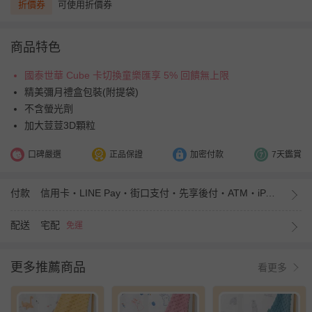
折價券
可使用折價券
商品特色
國泰世華 Cube 卡切換童樂匯享 5% 回饋無上限
精美彌月禮盒包裝(附提袋)
不含螢光劑
加大荳荳3D顆粒
口碑嚴選
正品保證
加密付款
7天鑑賞
付款
信用卡・LINE Pay・街口支付・先享後付・ATM・iPASS MONEY
配送
宅配
免運
更多推薦商品
看更多