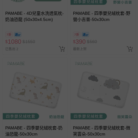
商品實際的配達日期，可於訂單個人資料內的查詢訂單內，
已出貨通知之訊息為主。
PAMABE - 4D兒童水洗透氣枕-
PAMABE - 四季嬰兒絨枕套-野
奶油恐龍 (50x30x4.5cm)
營小吉普-50x30cm
如您收到商品，請依正常流程檢查是否完好，若商品遇瑕疵
情形，您可申請更換新品或退貨，請見：
退貨的辦理流程
。
7折
7折
若您對於會員帳號、商品訂購與資訊、購物流程、付款方
1080
390
$
$
1550
$
$
560
式、折價券與購物金的使用、退貨及商品運送方式等有疑
已售出 2
最新上架
問，你可詳見：
媽咪愛客服中心
。
預購商品：預購為海外同步代購，遇缺貨即會通知媽咪並協
助取消退款事宜。
商品如因「價格、組合」等錯誤原因，導致無法安排出貨，
會主動以簡訊及mail通知訂單取消事宜，並將提供適當補
償。
PAMABE - 四季嬰兒絨枕套-奶
PAMABE - 四季嬰兒絨枕套-微
油恐龍-50x30cm
笑雲朵-50x30cm