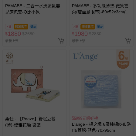
PAMABE - 二合一水洗透氣嬰
PAMABE - 多功能薄墊-微笑雲
兒床包套-Q比小象
朵(雙面鳥眼布)-89x52x3cm(適
用於奇哥 Joie kubbie™ sleep)
7折
即將售完
7折
即將售完
1880
1980
$
$
2680
$
$
2830
最新上架
最新上架
滿999元贈好禮
柔仕 - 【Roaze】舒眠豆毯
L'ange - 棉之境 6層純棉紗布浴
(薄)-優雅花鹿 袋裝
巾/蓋毯-藍色-70x95cm