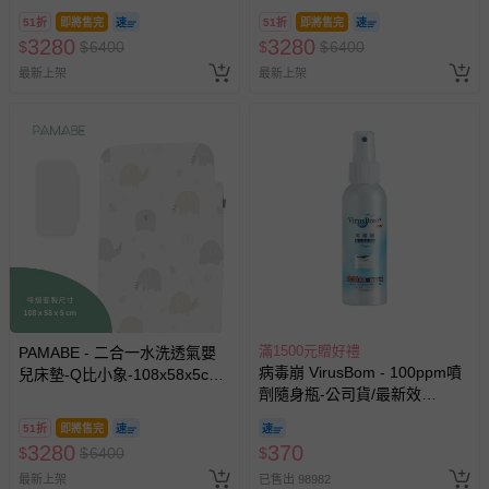
Next2Me Forever)
Next2Me Forever)
51折
即將售完
51折
即將售完
3280
3280
$
$
6400
$
$
6400
最新上架
最新上架
滿1500元贈好禮
PAMABE - 二合一水洗透氣嬰
病毒崩 VirusBom - 100ppm噴
兒床墊-Q比小象-108x58x5cm
劑隨身瓶-公司貨/最新效
(適用Chicco Next2Me
期-100ml
Forever)
51折
即將售完
3280
370
$
$
6400
$
最新上架
已售出 98982