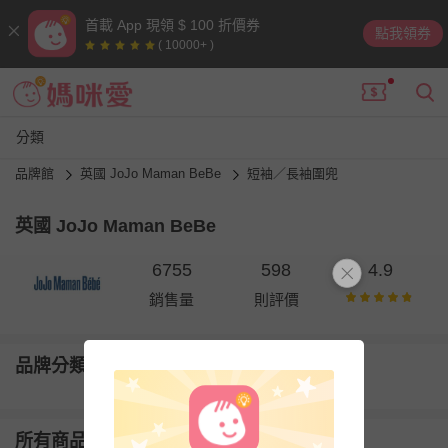
首載 App 現領 $ 100 折價券
點我領券
( 10000+ )
分類
品牌館
英國 JoJo Maman BeBe
短袖／長袖圍兜
英國 JoJo Maman BeBe
6755
598
4.9
銷售量
則評價
品牌分類
所有商品