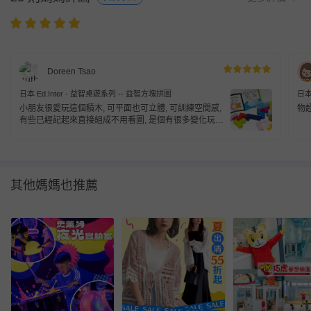
Doreen Tsao
日本 Ed.Inter - 益智桌遊系列 -- 益智方塊拼圖
日本
小朋友很愛玩這個積木, 可平面也可立體, 可訓練空間感,
物
有些已經記起來直接組成不用看圖, 是個有很多變化玩法
的玩具
其他媽媽也推薦