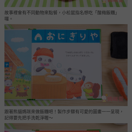
故事裡會有不同動物來點餐，小松鼠指名想吃「酸梅飯糰」
囉。
跟著熊貓媽咪來做飯糰吧！製作步驟有可愛的圖畫一一呈現，
記得要先把手洗乾淨喔～