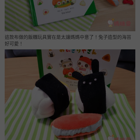
這款布做的飯糰玩具實在是太讓媽媽中意了！兔子造型的海苔
好可愛！