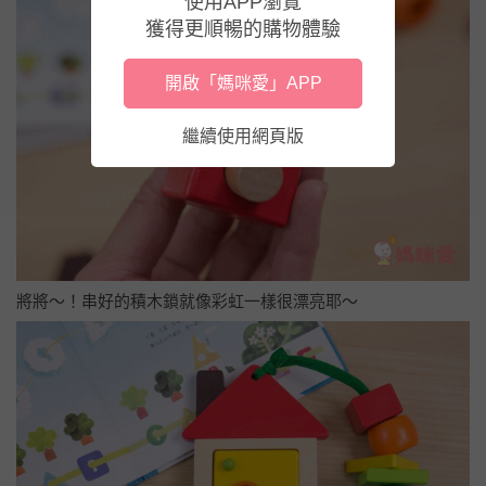
使用APP瀏覽
獲得更順暢的購物體驗
開啟「媽咪愛」APP
繼續使用網頁版
將將～！串好的積木鎖就像彩虹一樣很漂亮耶～