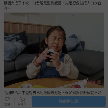
飯糰完成了！咬一口發現是酸梅飯糰，光是想像就讓人口水直
流。
而調皮的星宇覺得自己的飯糰最好吃，但姊姊捏得飯糰就不好
吃！
降價通知我
追蹤
購物車