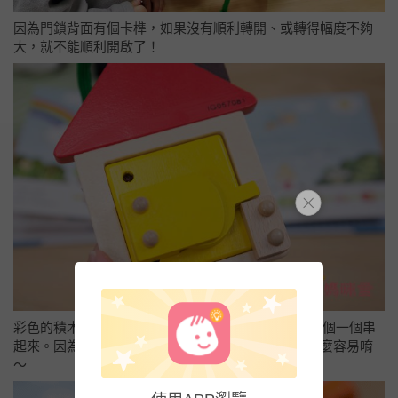
因為門鎖背面有個卡榫，如果沒有順利轉開、或轉得幅度不夠
大，就不能順利開啟了！
彩色的積木鎖還有另一種功能，可以用 “鑰匙當針” 一個一個串
起來。因為鑰匙上有凸起物，對小小孩來說並不是那麼容易唷
～