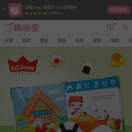
首載 App 現領 $ 100 折價券
點我領券
( 10000+ )
分類
首頁
嬰幼
童裝
玩具
家居
旅遊