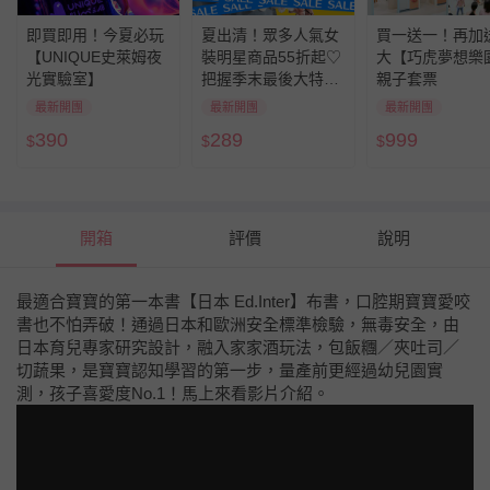
即買即用！今夏必玩
夏出清！眾多人氣女
買一送一！再加
【UNIQUE史萊姆夜
裝明星商品55折起♡
大【巧虎夢想樂
光實驗室】
把握季末最後大特價
親子套票
～
最新開團
最新開團
最新開團
390
289
999
$
$
$
開箱
評價
說明
最適合寶寶的第一本書【日本 Ed.Inter】布書，口腔期寶寶愛咬
書也不怕弄破！通過日本和歐洲安全標準檢驗，無毒安全，由
日本育兒專家研究設計，融入家家酒玩法，包飯糰／夾吐司／
切蔬果，是寶寶認知學習的第一步，量產前更經過幼兒園實
測，孩子喜愛度No.1！馬上來看影片介紹。