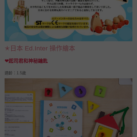
✭日本 Ed.Inter 操作繪本
❤起司君和神秘鑰匙
適齡：1.5歲