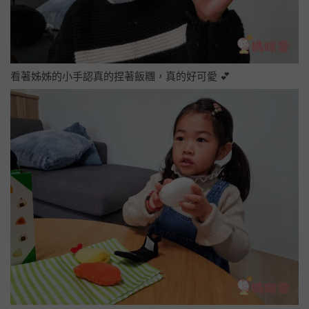
看著姊姊的小手認真的捏著飯糰，真的好可愛 💕