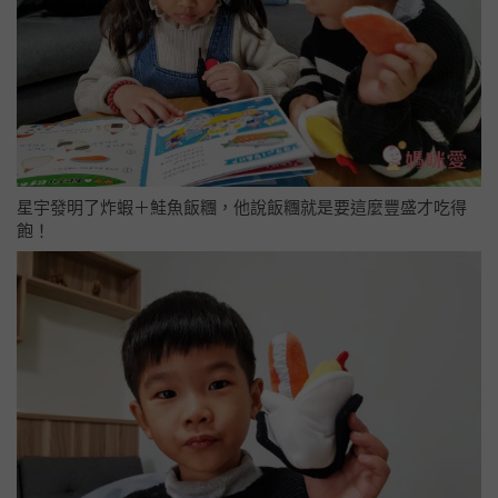
星宇發明了炸蝦＋鮭魚飯糰，他說飯糰就是要這麼豐盛才吃得
飽！