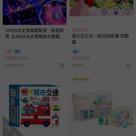
式、折價券與購物金的使用、退貨及商品運送方式等有疑
問，你可詳見：
媽咪愛客服中心
。
預購商品：預購為海外同步代購，遇缺貨即會通知媽咪並協
助取消退款事宜。
滿1件9折
UNIQUE史萊姆實驗室 - 即買即
迪士尼公主一起玩貼紙簿-花園
用【UNIQUE史萊姆夜光實驗室
商品如因「價格、組合」等錯誤原因，導致無法安排出貨，
篇
@ 台北科教館 】2026/6/11-
會主動以簡訊及mail通知訂單取消事宜，並將提供適當補
8/30 (電子票券，於展期現場憑
償。
8折
訂單編號兌換，逾期作廢) (大
390
74
$
$
490
$
$
99
人小孩均一價(3歲以上需購票))
已售出 4265
已售出 7
搶購一空