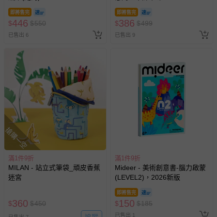
即將售完
即將售完
446
386
$
$
550
$
$
499
已售出 6
已售出 9
搶購一空
滿1件9折
滿1件9折
MILAN - 站立式筆袋_頑皮香蕉
Mideer - 美術創意書-腦力啟蒙
迷宮
(LEVEL2)，2026新版
即將售完
360
150
$
$
450
$
$
185
已售出 1
追蹤
已售出 7