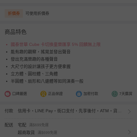
折價券
可使用折價券
商品特色
國泰世華 Cube 卡切換童樂匯享 5% 回饋無上限
能有趣的觀察，搖晃並發出聲音
發出充滿樂趣的各種聲音
大尺寸的設計讓孩子更方便拿握
立方體、圓柱體、三角體
半圓體、扇形和八邊體等如同演奏一般
口碑嚴選
正品保證
加密付款
7天鑑賞
付款
信用卡・LINE Pay・街口支付・先享後付・ATM・貨到付款・iPASS MONEY
配送
宅配
滿$699免運
超商取貨
滿$699免運