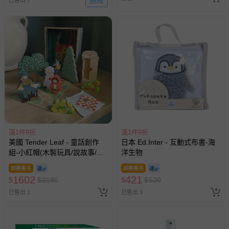
滿1件9折
滿1件9折
美國 Tender Leaf - 童話創作
日本 Ed.Inter - 互動式布書-海
組-小紅帽(木製玩具/說故事/教
洋生物
育益智)
即將售完
即將售完
1602
421
$
$
2180
$
$
520
已售出 1
已售出 3