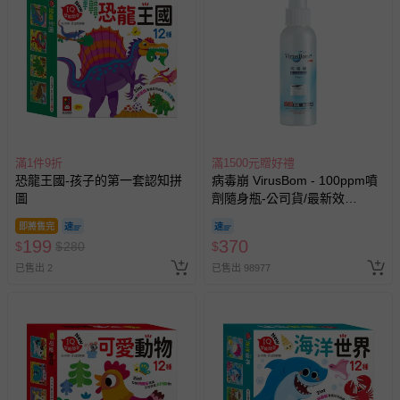
滿1件9折
滿1500元贈好禮
恐龍王國-孩子的第一套認知拼
病毒崩 VirusBom - 100ppm噴
圖
劑隨身瓶-公司貨/最新效
期-100ml
即將售完
199
370
$
$
280
$
已售出 2
已售出 98977