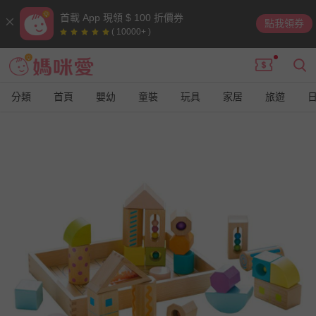
首載 App 現領 $ 100 折價券
點我領券
( 10000+ )
分類
首頁
嬰幼
童裝
玩具
家居
旅遊