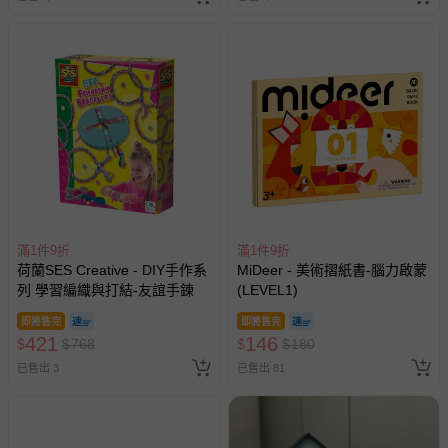
部分商品依據消費者保護法的規定，不適用七天鑑賞期/猶
豫期範圍：
易於腐敗、保存期限較短或解約時即將逾期（例如生鮮
商品、食品等）。
客製化商品（例如客製生日書、姓名貼等）。
報紙、期刊或雜誌（惟書籍如經拆封、使用，則酌收整
新費用）。
經消費者拆封之影音商品或電腦軟體（例如 DVD、CD
等）。
滿1件9折
滿1件9折
荷蘭SES Creative - DIY手作系
MiDeer - 美術摺紙書-腦力啟蒙
非以有形媒介提供之數位內容或一經提供即為完成之線
列 學習編織與打結-友誼手鍊
(LEVEL1)
上服務，經消費者事先同意始提供（例如線上課程、遊
戲或活動點數等）。
即將售完
即將售完
421
146
$
$
768
$
$
180
已拆封之以下類型商品：
-個人衛生用品（例如尿布、貼身衣物、泳裝、襪子、地
已售出 3
已售出 81
墊、寢具類等）。
-新生兒親膚衣物（嬰幼兒包巾與背巾、包屁衣、學習
褲、紗布衣等）。