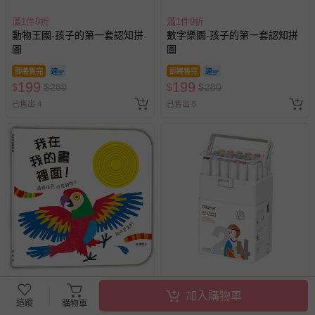
滿1件9折
滿1件9折
動物王國-孩子的第一套認知拼
數字樂園-孩子的第一套認知拼
圖
圖
即將售完
即將售完
199
199
$
$
280
$
$
280
已售出 4
已售出 5
滿1件9折
滿1件9折
加入購物車
我在我的書裡面！猜這是什麼
MiDeer - 雙頭水性麥可筆(24
追蹤
購物車
動物？
色)