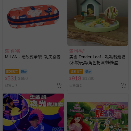
-接觸性孕哺產品（奶嘴、奶瓶、擠乳器、哺乳衣、托腹
帶束縛衣、餐搖椅等）。
-其他原廠盒裝商品封口處已貼上「不可拆封」，或具警
示字句等說明貼紙、封條者。
國際航空、客運、訂房等服務。
相關的退換貨辦理流程，可詳見：
退換貨 & 退款問題
滿1件9折
滿1件9折
MILAN - 硬殼式筆袋_功夫忍者
美國 Tender Leaf - 呱呱鴨池塘
其他常見問題：
(木製玩具/角色扮演/娃娃屋配
件)
運送服務：目前提供的運送僅限台灣本島。如您位於離島地
即將售完
即將售完
531
區，可能會無法配送，或須依據商品需加收離島運費。廠商
918
$
$
650
$
$
1280
亦保留出貨與否的權利。離島、偏遠地區、樓層親送等加價
已售出 7
已售出 2
費用，可能會另需加收。
商品實際的配達日期，可於訂單個人資料內的查詢訂單內，
已出貨通知之訊息為主。
如您收到商品，請依正常流程檢查是否完好，若商品遇瑕疵
情形，您可申請更換新品或退貨，請見：
退貨的辦理流程
。
若您對於會員帳號、商品訂購與資訊、購物流程、付款方