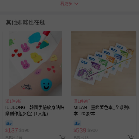
１歲兒童使用，且應避免吞食造成窒息。為避 免嬰兒或兒
看更多
童產生窒息之危險，請於拆卸後，立即 將塑膠袋遠離嬰兒
及兒童。請遠離火源。
其他媽咪也在逛
BSMI商品檢驗標識字號：D54978
退換貨須知
您所購買的商品享有7天的鑑賞期／猶豫期權益，但此期間
並非試用期，您所退回的商品必須是未經使用的全新狀態，
包含完整包裝、配件、說明文件及贈品等。
如需退換貨，請於收到商品7天（含例假日內提出），如為
瑕疵退換貨所產生的運費，將由媽咪愛負責處理，若非瑕疵
退貨，您可至『查詢訂單』>『已出貨』中查詢該筆訂單，
並點選『我要退貨』即可進行申請。若有相關退貨問題，請
至媽咪愛
LINE@客服ID: @mamilove
我們將依序為您處理
滿1件9折
滿1件9折
與服務，謝謝。
IL-JEONG - 韓國手繪紋身貼貼
MILAN - 童趣著色本_全系列6
樂創作組(8色) (1入組)
本_20張/本
針對滿件折/滿額贈…等活動，如因部份退貨，而該訂單保
137
留商品未達活動門檻，將以原價計算，活動贈品亦需一併退
539
$
$
190
$
$
900
回。
已售出 219
已售出 13