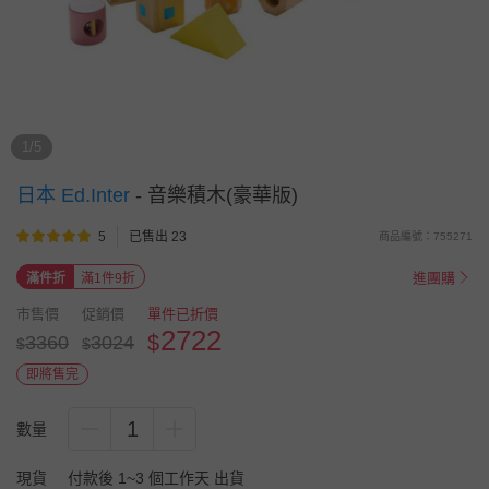
1/5
日本 Ed.Inter
-
音樂積木(豪華版)
5
已售出 23
商品編號：755271
進團購
滿件折
滿1件9折
市售價
促銷價
單件已折價
2722
$
3360
3024
$
$
即將售完
1
數量
現貨
付款後 1~3 個工作天 出貨