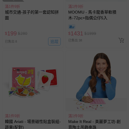
滿1件9折
滿1件9折
城市交通-孩子的第一套認知拼
MOOMU - 馬卡龍香草軟積
圖
木-72pc+指偶公仔5入
199
1431
$
$
280
$
$
1999
已售出 38
追蹤
已售出 8
滿1件9折
滿1件9折
韓國 Ariati - 場景磁性貼盒裝組-
Make It Real - 美麗夢工坊-創
蔬果(配對)
意陶土吊飾串珠