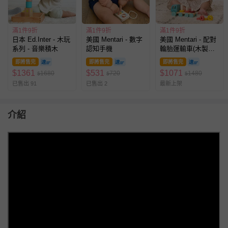
滿1件9折
滿1件9折
滿1件9折
日本 Ed.Inter - 木玩
美國 Mentari - 數字
美國 Mentari - 配對
系列 - 音樂積木
認知手機
輪胎運輸車(木製玩
具/配對遊戲/運輸車)
即將售完
即將售完
即將售完
$
1361
$
531
$
1071
1680
720
1480
$
$
$
已售出 91
已售出 2
最新上架
介紹