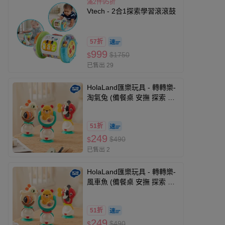
滿2件95折
Vtech - 2合1探索學習滾滾鼓
57折
999
$1750
$
已售出 29
HolaLand匯樂玩具 - 轉轉樂-
淘氣兔 (備餐桌 安撫 探索 啟
蒙 寶寶 嬰幼兒玩具)
51折
249
$490
$
已售出 2
HolaLand匯樂玩具 - 轉轉樂-
風車魚 (備餐桌 安撫 探索 啟
蒙 寶寶 嬰幼兒玩具)
51折
249
$490
$