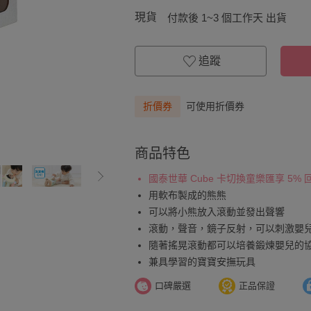
現貨
付款後 1~3 個工作天 出貨
追蹤
折價券
可使用折價券
商品特色
國泰世華 Cube 卡切換童樂匯享 5%
用軟布製成的熊熊
可以將小熊放入滾動並發出聲響
滾動，聲音，鏡子反射，可以刺激嬰
隨著搖晃滾動都可以培養鍛煉嬰兒的
兼具學習的寶寶安撫玩具
口碑嚴選
正品保證