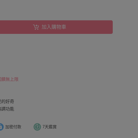
加入購物車
 回饋無上限
兒的好奇
協調功能
加密付款
7天鑑賞