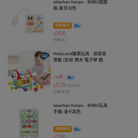
akachan honpo - BABU遊戲
板-象牙白色
即將售完
300
$
已售出 2
HolaLand匯樂玩具 - 探索音
樂屋 (形狀 積木 電子琴 週歲
禮 感統 探索 啟蒙 聲光音樂
寶寶 嬰幼兒玩具)
58折
579
$1000
$
已售出 50
akachan honpo - BABU玩具
手機-淺卡其色
即將售完
290
$