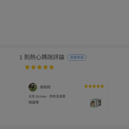
1 則熱心媽咪評論
真實承諾
謝裕翔
日本 Ed.Inter - 熊熊滾滾樂
相當棒