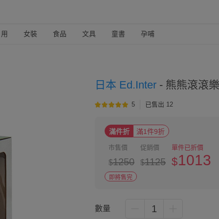
日用
女裝
食品
文具
童書
孕哺
日本 Ed.Inter
-
熊熊滾滾
5
已售出 12
滿件折
滿1件9折
市售價
促銷價
單件已折價
1013
$
1250
1125
$
$
即將售完
1
數量