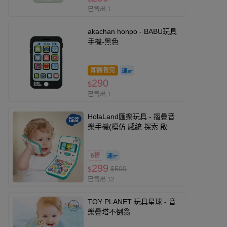
已售出 1
akachan honpo - BABU玩具
手機-黑色
即將售完
290
$
已售出 1
HolaLand匯樂玩具 - 摺疊音
樂手機(模仿 感統 探索 啟蒙
聲光音樂 寶寶 嬰幼兒玩具)
6折
299
$500
$
已售出 12
TOY PLANET 玩具星球 - 音
樂疊塔不倒翁