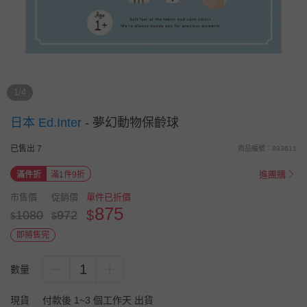
1/4
日本 Ed.Inter
-
夢幻動物保齡球
已售出 7
商品編號：893611
進團購
滿件折
滿1件9折
市售價
促銷價
單件已折價
875
$
1080
972
$
$
即將售完
1
數量
現貨
付款後 1~3 個工作天 出貨