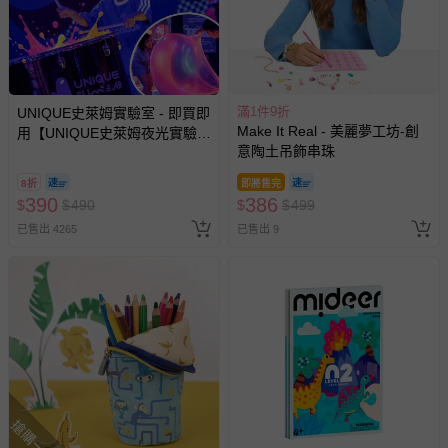
滿1件9折
UNIQUE史萊姆實驗室 - 即買即
Make It Real - 美麗夢工坊-創
用【UNIQUE史萊姆夜光實驗室
意陶土吊飾串珠
@ 台北科教館 】2026/6/11-
8/30 (電子票券，於展期現場憑
8折
即將售完
訂單編號兌換，逾期作廢) (大
390
386
$
$
490
$
$
499
人小孩均一價(3歲以上需購票))
已售出 4265
已售出 9
搶購一空