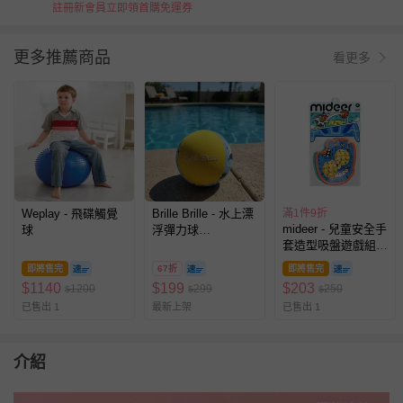
註冊新會員立即領首購免運券
更多推薦商品
看更多
Weplay - 飛碟觸覺
Brille Brille - 水上漂
滿1件9折
mideer - 兒童安全手
球
浮彈力球
套造型吸盤遊戲組(2
(6×6×6cm(球體))
入)
即將售完
67折
即將售完
$
1140
$
199
$
203
1200
299
250
$
$
$
已售出 1
最新上架
已售出 1
介紹