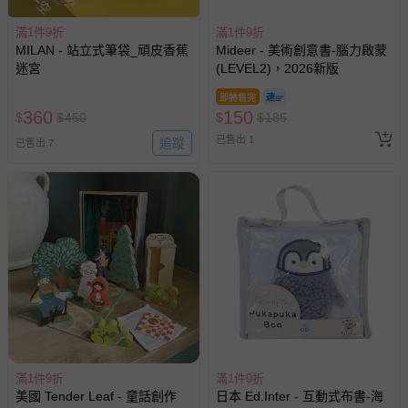
滿1件9折
滿1件9折
MILAN - 站立式筆袋_頑皮香蕉
Mideer - 美術創意書-腦力啟蒙
迷宮
(LEVEL2)，2026新版
即將售完
360
150
$
$
450
$
$
185
已售出 1
追蹤
已售出 7
滿1件9折
滿1件9折
美國 Tender Leaf - 童話創作
日本 Ed.Inter - 互動式布書-海