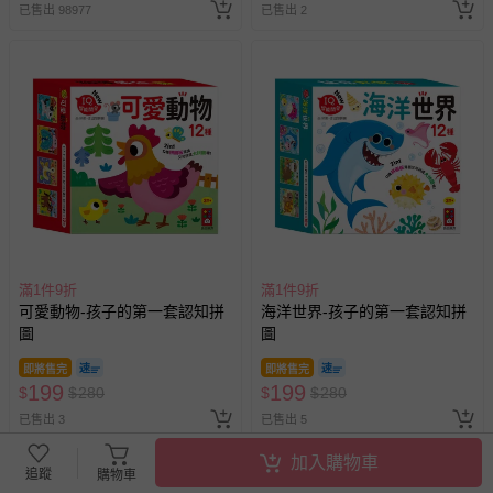
已售出 98977
已售出 2
滿1件9折
滿1件9折
可愛動物-孩子的第一套認知拼
海洋世界-孩子的第一套認知拼
圖
圖
即將售完
即將售完
199
199
$
$
280
$
$
280
已售出 3
已售出 5
加入購物車
追蹤
購物車