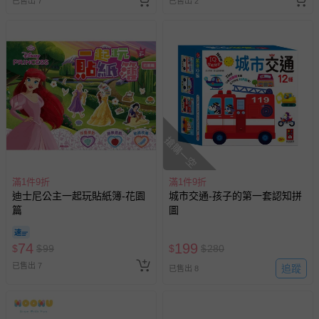
已售出 7
已售出 2
費用，可能會另需加收。
商品實際的配達日期，可於訂單個人資料內的查詢訂單內，
已出貨通知之訊息為主。
如您收到商品，請依正常流程檢查是否完好，若商品遇瑕疵
情形，您可申請更換新品或退貨，請見：
退貨的辦理流程
。
若您對於會員帳號、商品訂購與資訊、購物流程、付款方
式、折價券與購物金的使用、退貨及商品運送方式等有疑
問，你可詳見：
媽咪愛客服中心
。
搶購一空
預購商品：預購為海外同步代購，遇缺貨即會通知媽咪並協
助取消退款事宜。
滿1件9折
滿1件9折
迪士尼公主一起玩貼紙簿-花園
城市交通-孩子的第一套認知拼
商品如因「價格、組合」等錯誤原因，導致無法安排出貨，
篇
圖
會主動以簡訊及mail通知訂單取消事宜，並將提供適當補
償。
74
199
$
$
99
$
$
280
已售出 7
追蹤
已售出 8