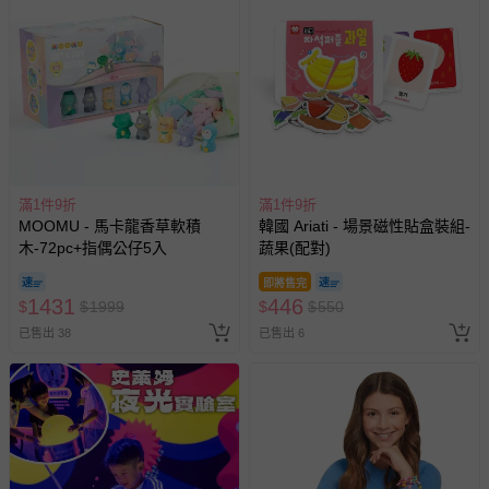
滿1件9折
滿1件9折
MOOMU - 馬卡龍香草軟積
韓國 Ariati - 場景磁性貼盒裝組-
木-72pc+指偶公仔5入
蔬果(配對)
即將售完
1431
446
$
$
1999
$
$
550
已售出 38
已售出 6