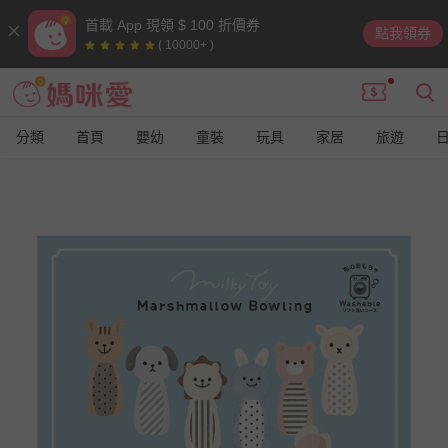
首載 App 現領 $ 100 折價券
點我領券
( 10000+ )
分類
首頁
嬰幼
童裝
玩具
家居
旅遊