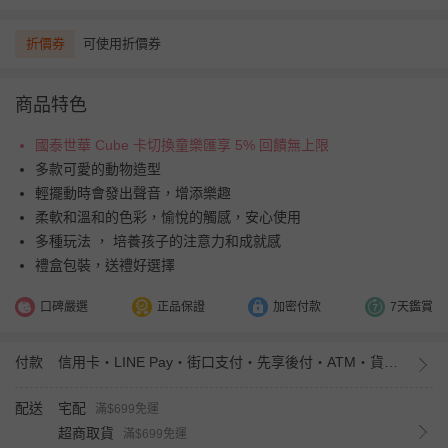
折價券
可使用折價券
商品特色
國泰世華 Cube 卡切換童樂匯享 5% 回饋無上限
多款可愛的動物造型
輕擺動時會發出聲音，增添樂趣
柔軟和溫和的色彩，愉悅的觸感，安心使用
多種玩法 ， 培養孩子的注意力和成就感
禮盒包裝，送禮好選擇
口碑嚴選
正品保證
加密付款
7天鑑賞
付款
信用卡・LINE Pay・街口支付・先享後付・ATM・貨到付款・iPASS MONEY
配送
宅配
滿$699免運
超商取貨
滿$699免運