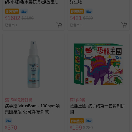
組-小紅帽(木製玩具/說故事/教
洋生物
育益智)
即將售完
即將售完
1602
421
$
$
2180
$
$
520
已售出 1
已售出 3
滿1500元贈好禮
滿1件9折
病毒崩 VirusBom - 100ppm噴
恐龍王國-孩子的第一套認知拼
劑隨身瓶-公司貨/最新效
圖
期-100ml
即將售完
370
199
$
$
$
280