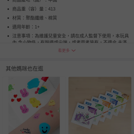
商品重（容）量：413
材質：聚酯纖維、棉質
適用年齡：1+
注意事項：為維護兒童安全，請在成人監督下使用，本玩具
內 含小物件，有銳邊或尖端，或者兩者皆有，不適合 未滿
１歲兒童使用，且應避免吞食造成窒息。為避 免嬰兒或兒
看更多
童產生窒息之危險，請於拆卸後，立即 將塑膠袋遠離嬰兒
及兒童。請遠離火源。
其他媽咪也在逛
BSMI商品檢驗標識字號：M54978
退換貨須知
您所購買的商品享有7天的鑑賞期／猶豫期權益，但此期間
並非試用期，您所退回的商品必須是未經使用的全新狀態，
包含完整包裝、配件、說明文件及贈品等。
如需退換貨，請於收到商品7天（含例假日內提出），如為
瑕疵退換貨所產生的運費，將由媽咪愛負責處理，若非瑕疵
退貨，您可至『查詢訂單』>『已出貨』中查詢該筆訂單，