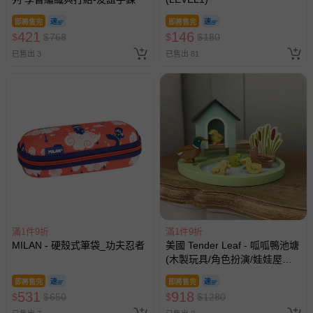
上服務，經消費者事先同意始提供（例如線上課程、遊
戲或活動點數等）。
即將售完
即將售完
421
146
$
$
768
$
$
180
已拆封之以下類型商品：
-個人衛生用品（例如尿布、貼身衣物、泳裝、襪子、地
已售出 3
已售出 81
墊、寢具類等）。
-新生兒親膚衣物（嬰幼兒包巾與背巾、包屁衣、學習
褲、紗布衣等）。
-接觸性孕哺產品（奶嘴、奶瓶、擠乳器、哺乳衣、托腹
帶束縛衣、餐搖椅等）。
-其他原廠盒裝商品封口處已貼上「不可拆封」，或具警
示字句等說明貼紙、封條者。
國際航空、客運、訂房等服務。
相關的退換貨辦理流程，可詳見：
退換貨 & 退款問題
滿1件9折
滿1件9折
MILAN - 硬殼式筆袋_功夫忍者
美國 Tender Leaf - 呱呱鴨池塘
其他常見問題：
(木製玩具/角色扮演/娃娃屋配
件)
運送服務：目前提供的運送僅限台灣本島。如您位於離島地
即將售完
即將售完
531
區，可能會無法配送，或須依據商品需加收離島運費。廠商
918
$
$
650
$
$
1280
亦保留出貨與否的權利。離島、偏遠地區、樓層親送等加價