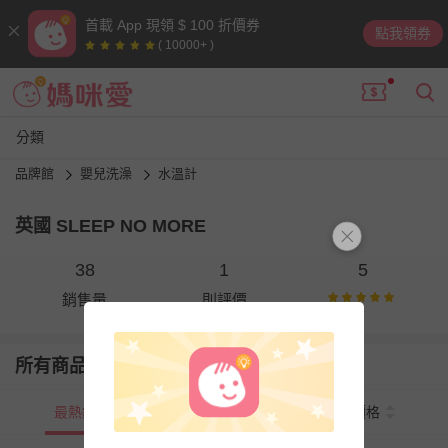
首載 App 現領 $ 100 折價券
點我領券
( 10000+ )
分類
品牌館
嬰兒洗澡
水溫計
英國 SLEEP NO MORE
38
1
5
銷售量
則評價
所有商品
最熱銷
新上市
價格