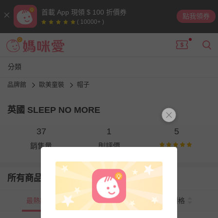
首載 App 現領 $ 100 折價券
點我領券
( 10000+ )
分類
品牌館
歐美童裝
帽子
英國 SLEEP NO MORE
37
1
5
銷售量
則評價
所有商品
最熱銷
新上市
價格