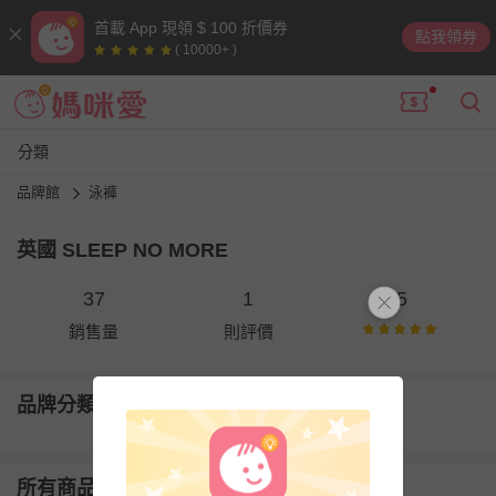
首載 App 現領 $ 100 折價券
點我領券
( 10000+ )
分類
品牌館
泳褲
英國 SLEEP NO MORE
37
1
5
銷售量
則評價
品牌分類
所有商品