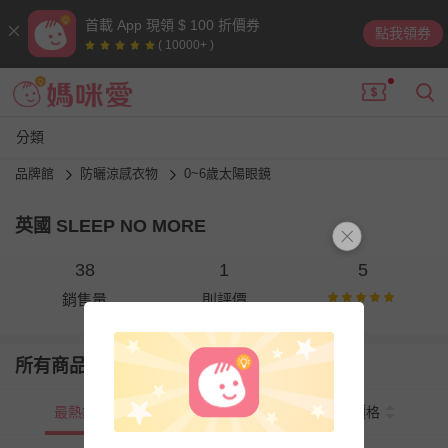
首載 App 現領 $ 100 折價券
點我領券
( 10000+ )
分類
品牌館
防曬涼感衣物
0~6歲太陽眼鏡
英國 SLEEP NO MORE
38
1
5
銷售量
則評價
所有商品
最熱銷
新上市
價格