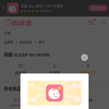
首載 App 現領 $ 100 折價券
點我領券
( 10000+ )
分類
品牌館
歐美童裝
襪子
英國 SLEEP NO MORE
37
1
5
銷售量
則評價
所有商品
最熱銷
新上市
價格