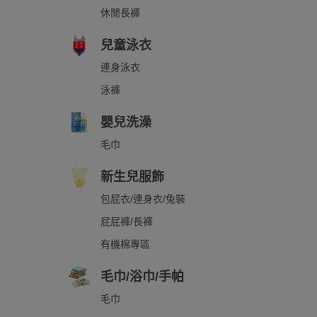
休閒長褲
兒童泳衣
連身泳衣
泳褲
嬰兒洗澡
毛巾
新生兒服飾
包屁衣/連身衣/兔裝
屁屁褲/長褲
有機棉專區
毛巾/浴巾/手帕
毛巾