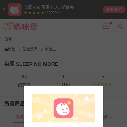
首載 App 現領 $ 100 折價券
點我領券
( 10000+ )
分類
品牌館
嬰兒洗澡
小獅王
英國 SLEEP NO MORE
37
1
5
銷售量
則評價
所有商品
最熱銷
新上市
價格