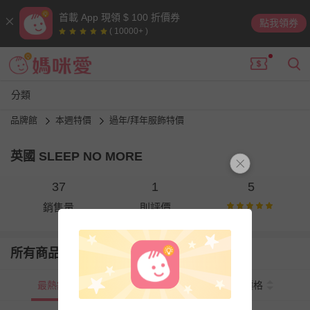
首載 App 現領 $ 100 折價券
點我領券
( 10000+ )
分類
品牌館
本週特價
過年/拜年服飾特價
英國 SLEEP NO MORE
37
1
5
銷售量
則評價
所有商品
最熱銷
新上市
價格