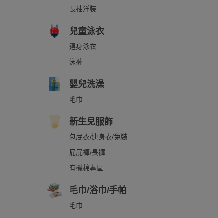
長袖洋裝
兒童泳衣
連身泳衣
泳褲
嬰兒洗澡
毛巾
新生兒服飾
包屁衣/連身衣/兔裝
屁屁褲/長褲
有機棉專區
毛巾/浴巾/手帕
毛巾