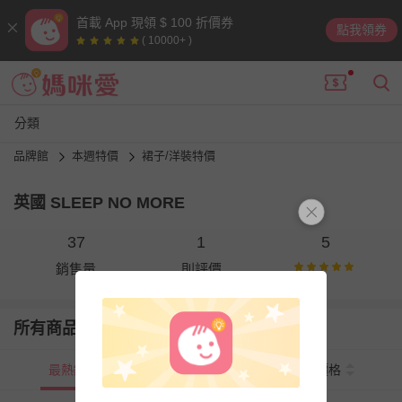
首載 App 現領 $ 100 折價券
點我領券
( 10000+ )
分類
品牌館
本週特價
裙子/洋裝特價
英國 SLEEP NO MORE
37
1
5
銷售量
則評價
所有商品
最熱銷
新上市
價格