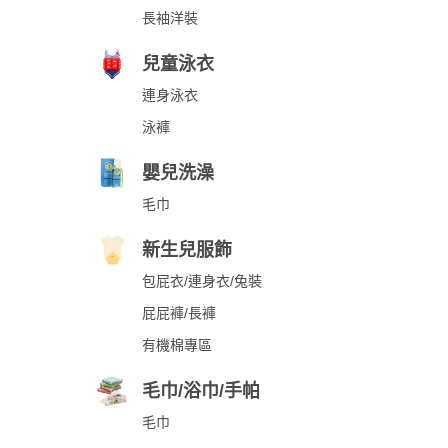
長袖洋裝
兒童泳衣
連身泳衣
泳褲
嬰兒洗澡
毛巾
新生兒服飾
包屁衣/連身衣/兔裝
屁屁褲/長褲
有機棉專區
毛巾/浴巾/手帕
毛巾