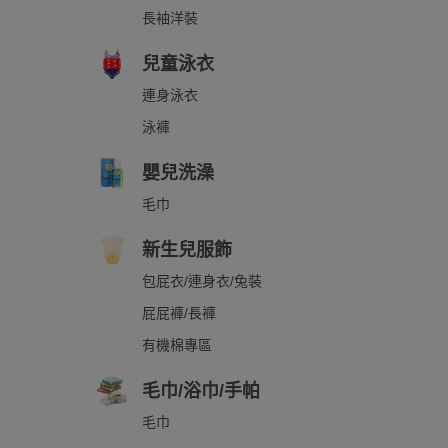
長袖洋裝
兒童泳衣
連身泳衣
泳褲
嬰兒洗澡
毛巾
新生兒服飾
包屁衣/連身衣/兔裝
屁屁褲/長褲
有機棉專區
毛巾/浴巾/手帕
毛巾