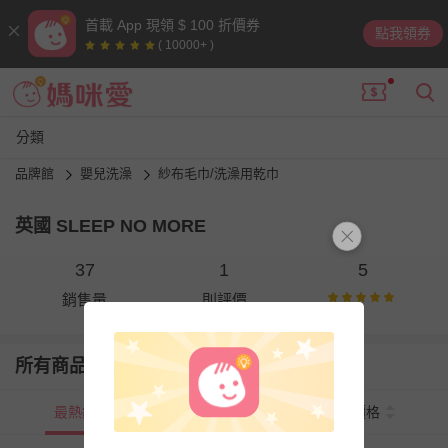
首載 App 現領 $ 100 折價券
點我領券
( 10000+ )
分類
品牌館
嬰兒洗澡
紗布毛巾/洗澡用乾巾
英國 SLEEP NO MORE
37
1
5
銷售量
則評價
所有商品
最熱銷
新上市
價格