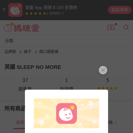
首載 App 現領 $ 100 折價券
點我領券
( 10000+ )
分類
品牌館
褲子
縮口運動褲
英國 SLEEP NO MORE
37
1
5
銷售量
則評價
所有商品
最熱銷
新上市
價格