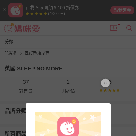
首載 App 現領 $ 100 折價券
點我領券
( 10000+ )
分類
品牌館
包屁衣/連身衣
英國 SLEEP NO MORE
37
1
5
銷售量
則評價
品牌分類
所有商品