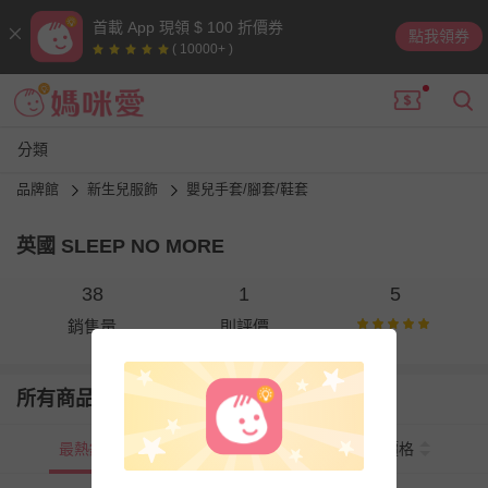
首載 App 現領 $ 100 折價券
點我領券
( 10000+ )
分類
品牌館
新生兒服飾
嬰兒手套/腳套/鞋套
英國 SLEEP NO MORE
38
1
5
銷售量
則評價
所有商品
最熱銷
新上市
價格