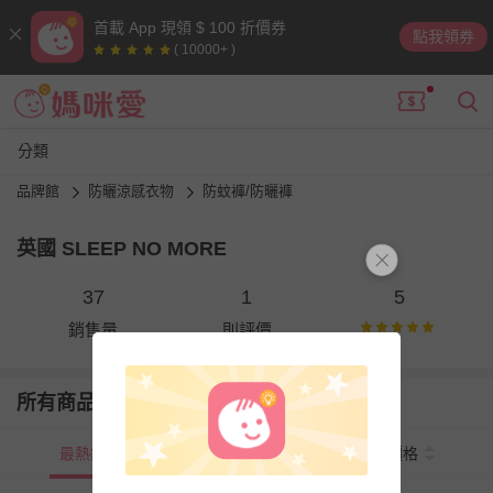
首載 App 現領 $ 100 折價券
點我領券
( 10000+ )
分類
品牌館
防曬涼感衣物
防蚊褲/防曬褲
英國 SLEEP NO MORE
37
1
5
銷售量
則評價
所有商品
最熱銷
新上市
價格