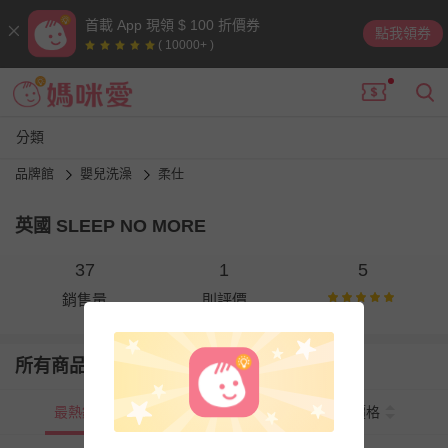
首載 App 現領 $ 100 折價券
點我領券
( 10000+ )
分類
品牌館
嬰兒洗澡
柔仕
英國 SLEEP NO MORE
37
1
5
銷售量
則評價
所有商品
最熱銷
新上市
價格