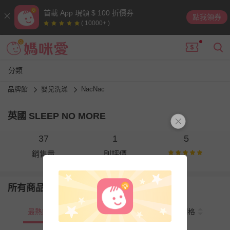
首載 App 現領 $ 100 折價券
點我領券
( 10000+ )
分類
品牌館
嬰兒洗澡
NacNac
英國 SLEEP NO MORE
37
1
5
銷售量
則評價
所有商品
最熱銷
新上市
價格