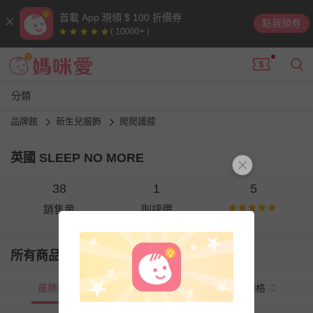
首載 App 現領 $ 100 折價券
點我領券
( 10000+ )
分類
品牌館
新生兒服飾
爬爬護膝
英國 SLEEP NO MORE
38
1
5
銷售量
則評價
所有商品
最熱銷
新上市
價格