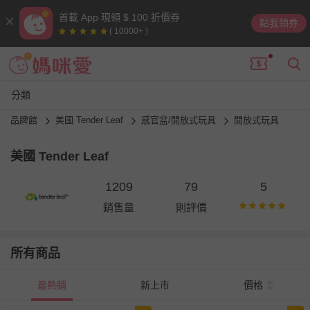
首載 App 現領 $ 100 折價券
點我領券
( 10000+ )
分類
品牌館
美國 Tender Leaf
感官盆/開放式玩具
開放式玩具
美國 Tender Leaf
1209
79
5
銷售量
則評價
所有商品
最熱銷
新上市
價格