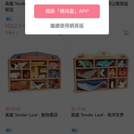
美國 Tender Leaf - 貓頭鷹森林
美國 Tender Leaf - 雪山隧道組
密徑
開啟「媽咪愛」APP
即將售完
612
612
$
$
780
繼續使用網頁版
$
$
780
已售出 1
最新上架
滿1件9折
滿1件9折
美國 Tender Leaf - 動物農莊
美國 Tender Leaf - 海洋世界