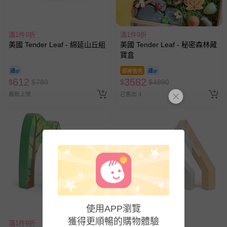
滿1件9折
滿1件9折
美國 Tender Leaf - 綿延山丘組
美國 Tender Leaf - 秘密森林藏
寶盒
即將售完
612
3582
$
$
780
$
$
4880
最新上架
已售出 4
使用APP瀏覽
獲得更順暢的購物體驗
滿1件9折
滿1件9折