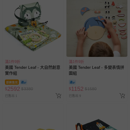
滿1件9折
滿1件9折
美國 Tender Leaf - 大自然創意
美國 Tender Leaf - 多變表情拼
實作組
圖組
即將售完
2592
1152
$
$
3380
$
$
1580
已售出 1
已售出 9