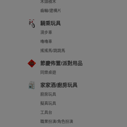
木頭積木
齒輪/建構片
騎乘玩具
滑步車
嚕嚕車
搖搖馬/跳跳馬
節慶佈置/派對用品
同樂桌遊
家家酒/廚房玩具
廚房玩具
擬真玩具
工具台
職業扮演/角色扮演