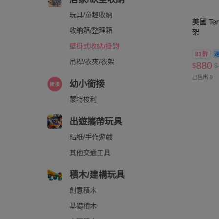
玩具/童趣收納
美國 Ten
收納箱/整理箱
架
壁掛式收納/掛鉤
81折
吊桿/衣夾/衣架
880
$
$
已售出 9
幼小銜接
蒙特梭利
出遊攜帶玩具
貼紙/手作遊戲
其他交通工具
積木/建構玩具
創意積木
基礎積木