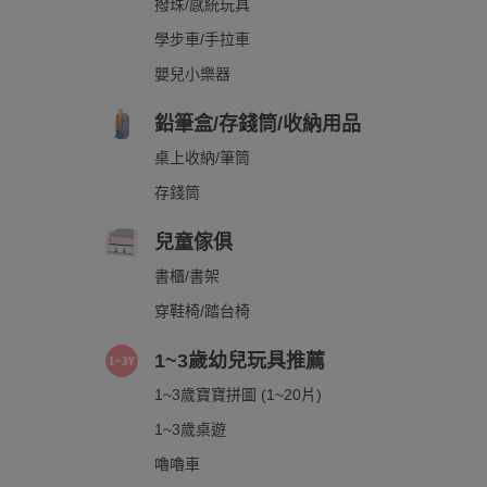
撥珠/感統玩具
學步車/手拉車
嬰兒小樂器
鉛筆盒/存錢筒/收納用品
桌上收納/筆筒
存錢筒
兒童傢俱
書櫃/書架
穿鞋椅/踏台椅
1~3歲幼兒玩具推薦
1~3歲寶寶拼圖 (1~20片)
1~3歲桌遊
嚕嚕車