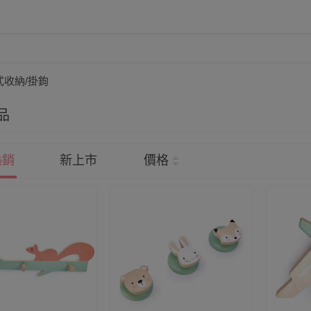
式收納/掛鉤
品
熱銷
新上市
價格