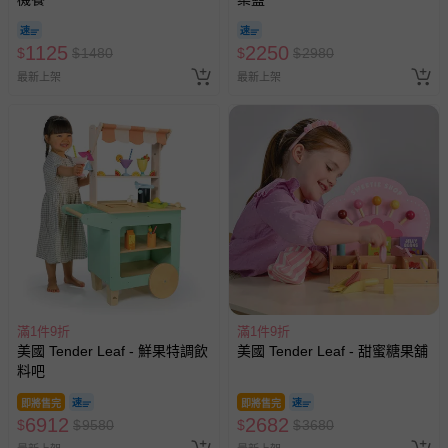
1125
2250
$
$
1480
$
$
2980
最新上架
最新上架
滿1件9折
滿1件9折
美國 Tender Leaf - 鮮果特調飲
美國 Tender Leaf - 甜蜜糖果舖
料吧
即將售完
即將售完
6912
2682
$
$
9580
$
$
3680