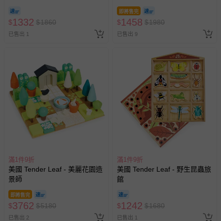
即將售完
1332
1458
$
$
1860
$
$
1980
已售出 1
已售出 9
滿1件9折
滿1件9折
美國 Tender Leaf - 美麗花園造
美國 Tender Leaf - 野生昆蟲旅
景師
館
即將售完
3762
1242
$
$
5180
$
$
1680
已售出 2
已售出 1