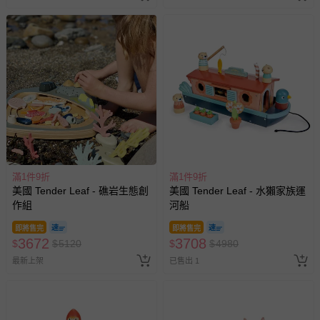
滿1件9折
滿1件9折
美國 Tender Leaf - 礁岩生態創
美國 Tender Leaf - 水獺家族運
作組
河船
即將售完
即將售完
3672
3708
$
$
5120
$
$
4980
最新上架
已售出 1