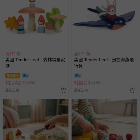
滿1件9折
滿1件9折
美國 Tender Leaf - 森林精靈家
美國 Tender Leaf - 迅捷海燕飛
族
行員
即將售完
1242
882
$
$
1680
$
$
1180
最新上架
最新上架