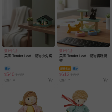
滿1件9折
滿1件9折
美國 Tender Leaf - 寵物小兔窩
美國 Tender Leaf - 寵物貓咪爬
架
即將售完
540
612
$
$
720
$
$
850
已售出 6
已售出 7