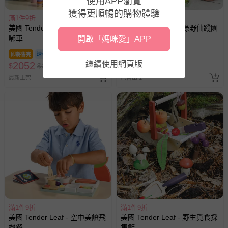
使用APP瀏覽
獲得更順暢的購物體驗
滿1件9折
滿1件9折
美國 Tender Leaf - 凱蒂奶昔嘟
美國 Tender Leaf - 綠野仙蹤園
嘟車
藝市集
開啟「媽咪愛」APP
即將售完
即將售完
繼續使用網頁版
2052
3582
$
$
2780
$
$
4880
最新上架
已售出 1
滿1件9折
滿1件9折
美國 Tender Leaf - 空中美饌飛
美國 Tender Leaf - 野生覓食採
機餐
集籃