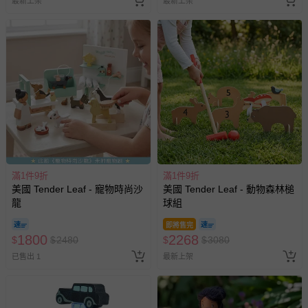
最新上架
最新上架
滿1件9折
滿1件9折
美國 Tender Leaf - 寵物時尚沙
美國 Tender Leaf - 動物森林槌
龍
球組
即將售完
1800
2268
$
$
2480
$
$
3080
已售出 1
最新上架