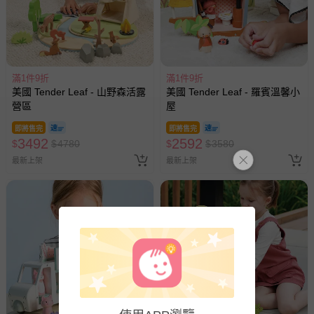
滿1件9折
滿1件9折
美國 Tender Leaf - 山野森活露
美國 Tender Leaf - 羅賓溫馨小
營區
屋
即將售完
即將售完
3492
2592
$
$
4780
$
$
3580
最新上架
最新上架