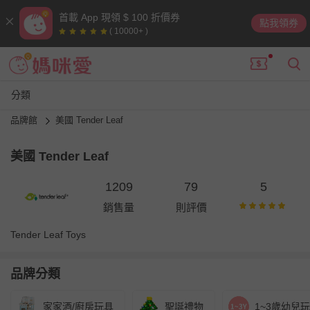
首載 App 現領 $ 100 折價券
點我領券
( 10000+ )
分類
品牌館
美國 Tender Leaf
美國 Tender Leaf
1209
79
5
銷售量
則評價
Tender Leaf Toys
品牌分類
家家酒/廚房玩具
聖誕禮物
1~3歲幼兒玩