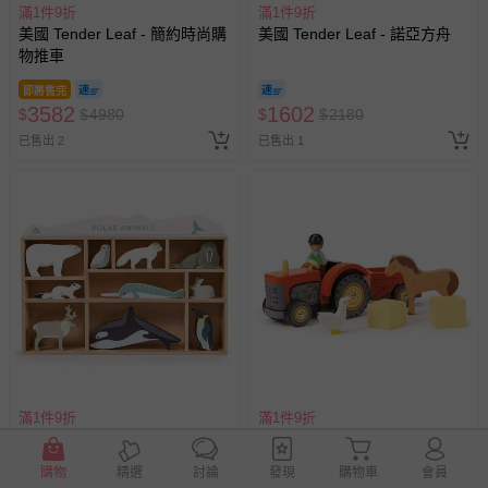
滿1件9折
滿1件9折
美國 Tender Leaf - 簡約時尚購
美國 Tender Leaf - 諾亞方舟
物推車
即將售完
3582
1602
$
$
4980
$
$
2180
已售出 2
已售出 1
滿1件9折
滿1件9折
美國 Tender Leaf - 極地動物
美國 Tender Leaf - 動物農莊拖
拉機
購物
精選
討論
發現
購物車
會員