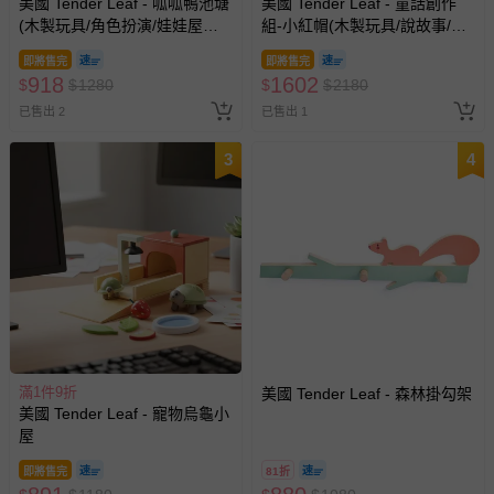
美國 Tender Leaf - 呱呱鴨池塘
美國 Tender Leaf - 童話創作
(木製玩具/角色扮演/娃娃屋配
組-小紅帽(木製玩具/說故事/教
件)
育益智)
即將售完
即將售完
918
1602
$
$
1280
$
$
2180
已售出 2
已售出 1
3
4
滿1件9折
美國 Tender Leaf - 森林掛勾架
美國 Tender Leaf - 寵物烏龜小
屋
即將售完
81折