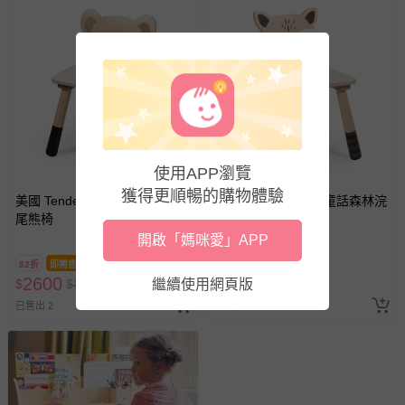
使用APP瀏覽
獲得更順暢的購物體驗
美國 Tender Leaf - 童話森林無
美國 Tender Leaf - 童話森林浣
尾熊椅
熊椅
開啟「媽咪愛」APP
82折
即將售完
82折
2600
2600
$
$
3180
繼續使用網頁版
$
$
3180
已售出 2
已售出 1