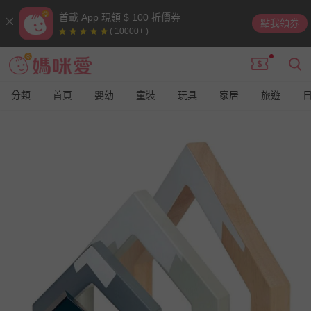
首載 App 現領 $ 100 折價券
點我領券
( 10000+ )
分類
首頁
嬰幼
童裝
玩具
家居
旅遊