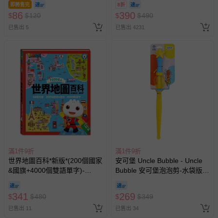
即將售完
8折
商品如因「價格、組合」等錯誤原因，導致無法安排出貨，
訂單編號兌換，逾期作廢) (大
86
390
$
$
120
$
$
490
會主動以簡訊及mail通知訂單取消事宜，並將提供適當補
人小孩均一價(3歲以上需購票))
償。
已售出 5
已售出 4231
滿1件9折
滿1件9折
世界地圖百科*新版*(200個國家
安可堡 Uncle Bubble - Uncle
&國旗+4000個雙語單字)-
Bubble 安可堡泡泡剪-水袋版
FOOD超人
(中)- GIANT 系列
341
269
$
$
480
$
$
349
已售出 11
已售出 34