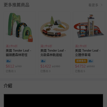
更多推薦商品
看更多
滿1件9折
滿1件9折
滿1件9折
美國 Tender Leaf -
美國 Tender Leaf -
美國 Tender Leaf -
貓頭鷹森林密徑
北歐森林軌道組
立體停車場
即將售完
$
612
$
1422
$
4752
780
1980
6580
$
$
$
已售出 1
已售出 3
已售出 5
介紹