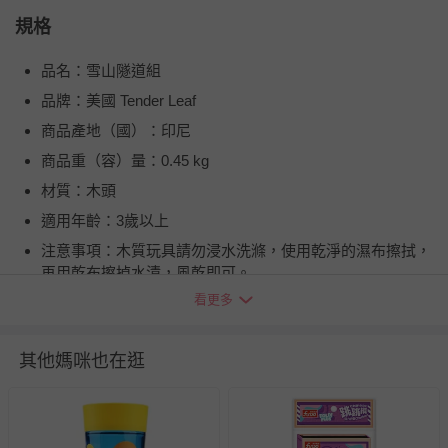
規格
品名：雪山隧道組
品牌：美國 Tender Leaf
商品產地（國）：印尼
商品重（容）量：0.45 kg
材質：木頭
適用年齡：3歲以上
注意事項：木質玩具請勿浸水洗滌，使用乾淨的濕布擦拭，
再用乾布擦掉水漬，風乾即可。
看更多
BSMI商品檢驗標識字號：M3A918
適用年齡：3歲以上
尺寸：22.2 x 2.5 x 17 cm
其他媽咪也在逛
重量：0.45 kg
材質：採用環保安全、輕質硬木-橡膠木以及台灣零件，通過
SGS EN71規格檢驗。