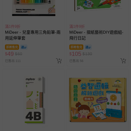
商品、食品等）。
客製化商品（例如客製生日書、姓名貼等）。
報紙、期刊或雜誌（惟書籍如經拆封、使用，則酌收整
新費用）。
滿1件9折
滿1件9折
MiDeer - 兒童專用三角鉛筆-兩
MiDeer - 摺紙藝術DIY遊戲組-
經消費者拆封之影音商品或電腦軟體（例如 DVD、CD
用延伸筆套
飛行日記
等）。
非以有形媒介提供之數位內容或一經提供即為完成之線
即將售完
即將售完
49
105
$
$
60
$
$
130
上服務，經消費者事先同意始提供（例如線上課程、遊
戲或活動點數等）。
已售出 111
已售出 56
已拆封之以下類型商品：
-個人衛生用品（例如尿布、貼身衣物、泳裝、襪子、地
墊、寢具類等）。
-新生兒親膚衣物（嬰幼兒包巾與背巾、包屁衣、學習
褲、紗布衣等）。
-接觸性孕哺產品（奶嘴、奶瓶、擠乳器、哺乳衣、托腹
帶束縛衣、餐搖椅等）。
-其他原廠盒裝商品封口處已貼上「不可拆封」，或具警
示字句等說明貼紙、封條者。
國際航空、客運、訂房等服務。