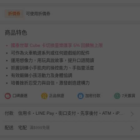
折價券
可使用折價券
商品特色
國泰世華 Cube 卡切換童樂匯享 5% 回饋無上限
可作為火車軌道系列或任何遊戲組的配件
運用想像力，用玩具說故事，提升口語閱讀
抓握訓練小手肌肉的操控能力、手指靈活度
有效鍛鍊小孩活動力及身體協調
培養挫折忍受力與自信，激發創造建構力
口碑嚴選
正品保證
加密付款
7天鑑賞
付款
信用卡・LINE Pay・街口支付・先享後付・ATM・iPASS MONEY
配送
宅配
滿$999免運