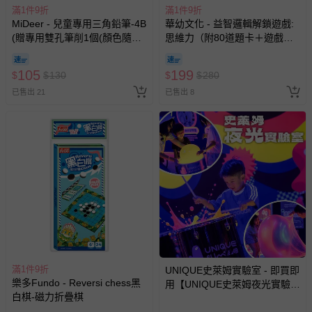
滿1件9折
滿1件9折
MiDeer - 兒童專用三角鉛筆-4B
華幼文化 - 益智邏輯解鎖遊戲:
相關的退換貨辦理流程，可詳見：
退換貨 & 退款問題
(贈專用雙孔筆削1個(顏色隨
思維力（附80道題卡＋遊戲鑰
機))
匙）
105
199
其他常見問題：
$
$
130
$
$
280
已售出 21
已售出 8
運送服務：目前提供的運送僅限台灣本島。如您位於離島地
區，可能會無法配送，或須依據商品需加收離島運費。廠商
亦保留出貨與否的權利。離島、偏遠地區、樓層親送等加價
費用，可能會另需加收。
商品實際的配達日期，可於訂單個人資料內的查詢訂單內，
已出貨通知之訊息為主。
如您收到商品，請依正常流程檢查是否完好，若商品遇瑕疵
情形，您可申請更換新品或退貨，請見：
退貨的辦理流程
。
若您對於會員帳號、商品訂購與資訊、購物流程、付款方
式、折價券與購物金的使用、退貨及商品運送方式等有疑
問，你可詳見：
媽咪愛客服中心
。
滿1件9折
UNIQUE史萊姆實驗室 - 即買即
樂多Fundo - Reversi chess黑
用【UNIQUE史萊姆夜光實驗室
預購商品：預購為海外同步代購，遇缺貨即會通知媽咪並協
白棋-磁力折疊棋
@ 台北科教館 】2026/6/11-
助取消退款事宜。
8/30 (電子票券，於展期現場憑