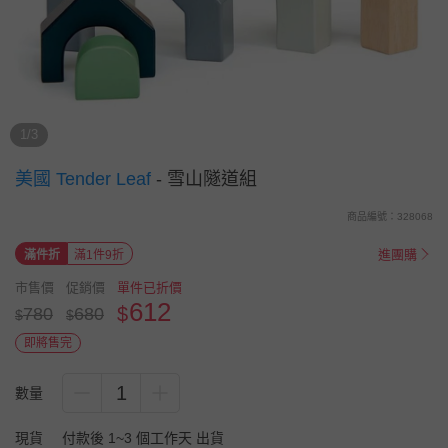
1/3
美國 Tender Leaf
-
雪山隧道組
商品編號：328068
進團購
滿件折
滿1件9折
市售價
促銷價
單件已折價
612
$
780
680
$
$
即將售完
1
數量
現貨
付款後 1~3 個工作天 出貨