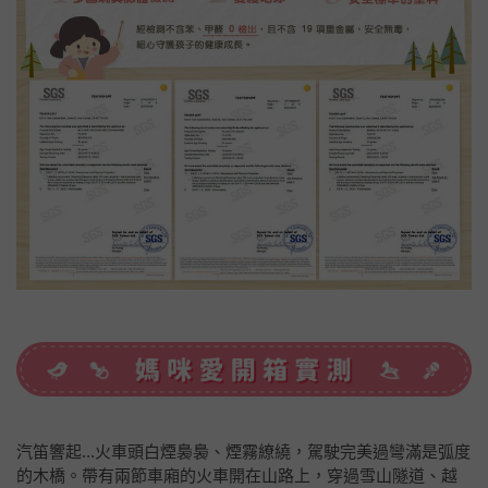
汽笛響起...火車頭白煙裊裊、煙霧繚繞，駕駛完美過彎滿是弧度
的木橋。帶有兩節車廂的火車開在山路上，穿過雪山隧道、越