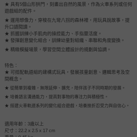
★ 具有5個山形拱門，刻畫出自然的風景，作為火車系列或任何
遊戲組的配件。
★ 運用想像力，穿梭在九彎八拐的森林裡，用玩具說故事，提
升口語閱讀。
★ 抓握訓練小手肌肉的操控能力、手指靈活度。
★ 發揮創意變化組合，訓練幼童對組織、串聯和角度變換。
★ 精緻模擬場景，學習空間立體設計的規劃與協調。
特色：
★ 可搭配軌道組的建構式玩具，發展孩童創意、邏輯思考及空
間概念。
★ 從簡單到複雜，無限延伸、擴充，陪伴孩子不同時期的發展。
★ 培養語言溝通能力，提高對事物的專注力與積極性。
★ 搭建火車軌道系列的變化組合遊戲，培養挫折忍受力與自信心。
適用年齡：3歲以上
尺寸：22.2 x 2.5 x 17 cm