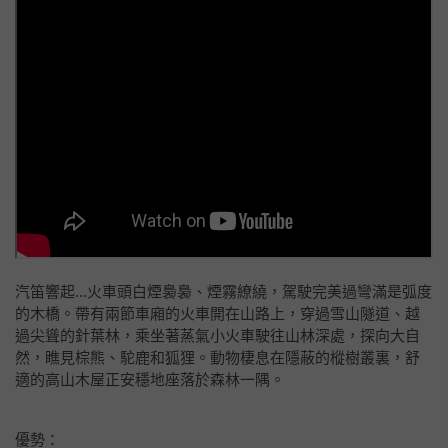
汽笛響起...火車頭白煙裊裊、煙霧繚繞，駕駛完美過彎滿是弧度
的木橋。帶有兩節車廂的火車開在山路上，穿過雪山隧道、越
過尖聳的針葉林，乘坐著蒸氣小火車駛往山林深處，探向大自
然，瞧見棕熊、駝鹿和狐狸。動物棲息在隱蔽的樅樹叢裏，舒
適的高山木屋正安穩地座落於森林一隅。
優勢：