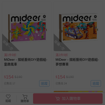
搶購一空
搶購一空
滿1件9折
滿1件9折
MiDeer - 摺紙藝術DIY遊戲組-
MiDeer - 摺紙藝術DIY遊戲組-
童趣風車
夢想賽車
154
154
$
$
190
$
$
190
追蹤
追蹤
已售出 17
已售出 24
加入購物車
追蹤
購物車