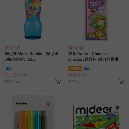
退換貨須知
您所購買的商品享有7天的鑑賞期／猶豫期權益，但此期間
並非試用期，您所退回的商品必須是未經使用的全新狀態，
包含完整包裝、配件、說明文件及贈品等。
如需退換貨，請於收到商品7天（含例假日內提出），如為
瑕疵退換貨所產生的運費，將由媽咪愛負責處理，若非瑕疵
滿1件9折
滿1件9折
退貨，您可至『查詢訂單』>『已出貨』中查詢該筆訂單，
安可堡 Uncle Bubble - 安可堡
樂多Fundo - Chinese
並點選『我要退貨』即可進行申請。若有相關退貨問題，請
超級泡泡水-32oz
checkers跳跳棋-磁力折疊棋
至媽咪愛
LINE@客服ID: @mamilove
我們將依序為您處理
與服務，謝謝。
即將售完
179
86
$
$
299
$
$
120
已售出 3052
已售出 6
針對滿件折/滿額贈…等活動，如因部份退貨，而該訂單保
留商品未達活動門檻，將以原價計算，活動贈品亦需一併退
回。
部分商品依據消費者保護法的規定，不適用七天鑑賞期/猶
豫期範圍：
易於腐敗、保存期限較短或解約時即將逾期（例如生鮮