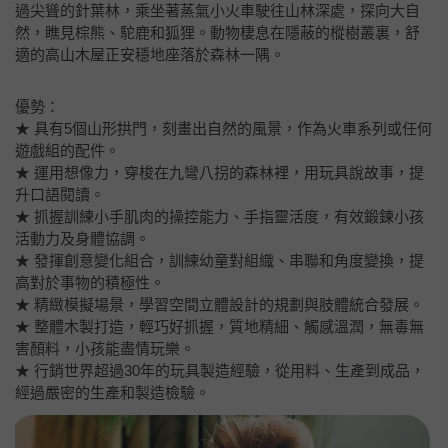
過尖聳的針葉林，乘坐著蒸氣小火車駛往山林深處，探向大自
然，瞧見棕熊、駝鹿和狐狸。動物棲息在隱蔽的樅樹叢裏，舒
適的高山木屋正安穩地座落於森林一隅。
優勢：
★ 具有5個山形拱門，刻畫出自然的風景，作為火車系列或任何
遊戲組的配件。
★ 運用想像力，穿梭在九彎八拐的森林裡，用玩具說故事，提
升口語閱讀。
★ 抓握訓練小手肌肉的操控能力、手指靈活度，有效鍛鍊小孩
活動力及身體協調。
★ 發揮創意變化組合，訓練幼童對組織、串聯和角度變換，提
高對於事物的積極性。
★ 精緻模擬場景，學習空間立體設計的規劃與肢體統合發展。
★ 整體木製打造，輕巧好抓握，質地精細、觸感溫潤，無毒無
害顏料，小孩能盡情玩樂。
★ 行銷世界超過30年的玩具製造經驗，從用料、生產到成品，
經過嚴密的生產和製造檢驗。