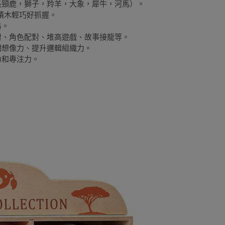
長頸鹿，獅子，羚羊，大象，犀牛，河馬）。
積木輕巧好抓握。
易。
對、角色配對、堆高遊戲、故事接龍等。
闊想像力、提升邏輯組織力。
力和專注力。