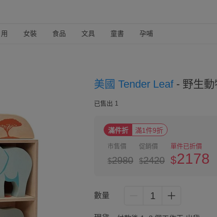
日用
女裝
食品
文具
童書
孕哺
美國 Tender Leaf
-
野生動
已售出 1
滿件折
滿1件9折
市售價
促銷價
單件已折價
2178
$
2980
2420
$
$
1
數量