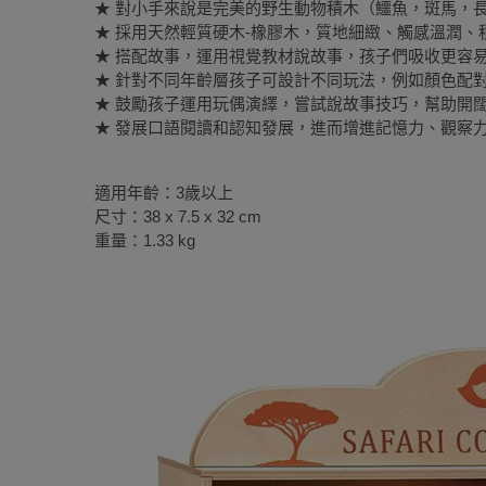
★ 對小手來說是完美的野生動物積木（鱷魚，斑馬，
★ 採用天然輕質硬木-橡膠木，質地細緻、觸感溫潤、
★ 搭配故事，運用視覺教材說故事，孩子們吸收更容
★ 針對不同年齡層孩子可設計不同玩法，例如顏色配
★ 鼓勵孩子運用玩偶演繹，嘗試說故事技巧，幫助開
★ 發展口語閱讀和認知發展，進而增進記憶力、觀察
適用年齡：3歲以上
尺寸：38 x 7.5 x 32 cm
重量：1.33 kg