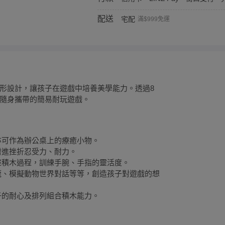
配送
宅配
滿$999免運
形設計，讓孩子在遊戲中培養美學能力。透過8
隨身攜帶的簡易耐玩遊戲。
亦可作為辦公桌上的療癒小物。
增進挫折忍受力、耐力。
整積木過程，訓練手腕、手指的靈活度。
龍、模擬動物世界對話等等，創造孩子對遊戲的想
子的耐心及排列組合積木能力。