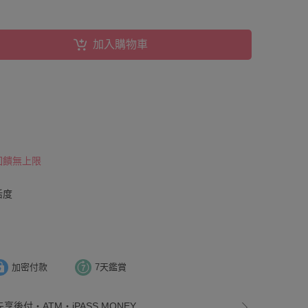
加入購物車
 回饋無上限
活度
加密付款
7天鑑賞
享後付・ATM・iPASS MONEY