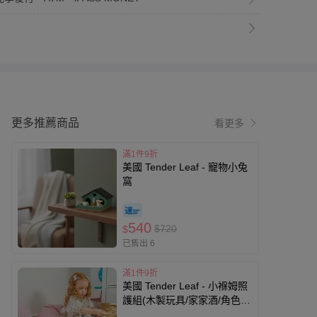
更多推薦商品
看更多
滿1件9折
美國 Tender Leaf - 寵物小兔
窩
540
$720
$
已售出 6
滿1件9折
美國 Tender Leaf - 小褓姆照
護組(木製玩具/家家酒/角色扮
演)