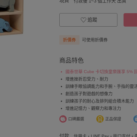
現貨
付款後 1~3 個工作天 出貨
追蹤
折價券
可使用折價券
商品特色
國泰世華 Cube 卡切換童樂匯享 5%
增進挫折忍受力、耐力
訓練手眼協調能力和手腕、手指的靈
創造孩子對遊戲的想像力
訓練孩子的耐心及排列組合積木能力
增進記憶力、觀察力和專注力
口碑嚴選
正品保證
付款
信用卡・LINE Pay・街口支付・先