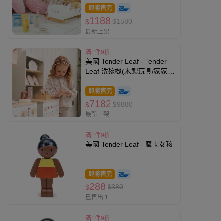
即將售完
1188
$1580
$
最新上架
滿1件9折
美國 Tender Leaf - Tender
Leaf 洗碗機(木製玩具/家家
酒/角色扮演)
即將售完
7182
$9880
$
最新上架
滿1件9折
美國 Tender Leaf - 摩卡女孩
即將售完
288
$380
$
已售出 1
滿1件9折