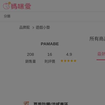
分類
品牌館
遊戲小墊
所有商
PAMABE
最
208
16
4.9
銷售量
則評價
夏季防曬/涼感專區