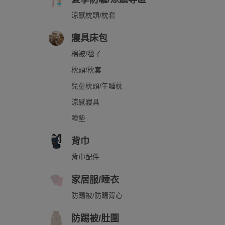
涼感枕頭/枕套
寢具床包
棉被/毯子
枕頭/枕套
兒童枕頭/午睡枕
涼感寢具
睡墊
背巾
背巾配件
家居服/睡衣
防踢被/防踢背心
防踢被/肚圍