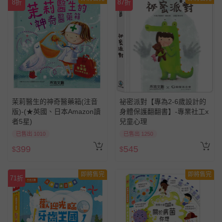
8折
87折
茉莉醫生的神奇醫藥箱(注音
祕密派對【專為2-6歲設計的
版)-(★英國、日本Amazon讀
身體保護翻翻書】-專業社工x
者5星)
兒童心理
已售出 1010
已售出 1250
399
545
$
$
即將售完
即將售完
71折