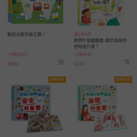
歡迎光臨牙齒王國！
滿1件9折
想問什麼翻翻書-關於病菌你
想知道什麼？
已售出 102
已售出 40
320
602
$
$
即將售完
即將售完