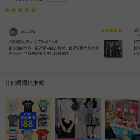
JodyWu
人體知識立體書-免疫軍團大作戰
祕密
童
很不錯的內容，雖然是中國的教材，但是繁體內容也算
雖
有用心。立體的書讓小孩比較有興趣
己
其他媽媽也推薦