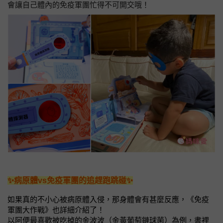
會讓自己體內的免疫軍團忙得不可開交哦！
✨病原體vs免疫軍團的追趕跑跳碰✨
如果真的不小心被病原體入侵，那身體會有甚麼反應，《免疫
軍團大作戰》也詳細介紹了！
以阿便最喜歡被吃掉的金波波（金黃葡萄鏈球菌）為例，書裡