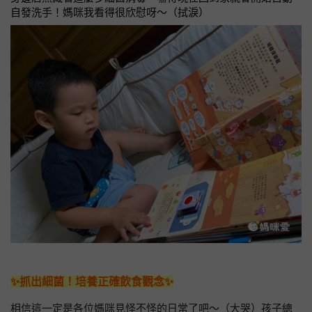
自發洗手！媽咪我看得很欣慰呀～（拭淚）
✨抓出細菌！培養正確飲食觀念✨
相信這一定是各位媽咪見怪不怪的日常了吧～（大哭）孩子總