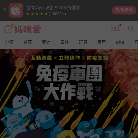
首載 App 現領 $ 100 折價券
點我領券
( 10000+ )
分類
首頁
嬰幼
童裝
玩具
家居
旅遊