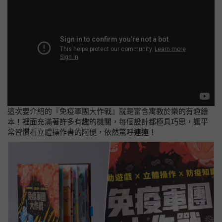
這次要介紹的『免疫軍團大作戰』就是富含寓教於樂的有趣繪
本！裡面充滿著許多有趣的機關，每個設計都極具巧思，讓平
常習慣看立體操作書的阿便，依然驚呼連連！