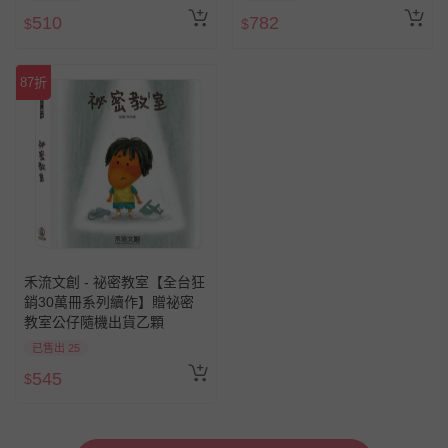
510
782
$
$
87折
禾流文創 - 祕密教室【全台狂
銷30萬冊系列續作】贈祕密
教室公仔隨機出貨乙顆
已售出 25
545
$