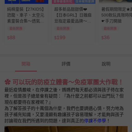
純棉童裝【27KIDS】
超多新品甜甜價❤️
暑假期間限定★
恐龍、車子、太空元
【日本GRL】日雜麻
500款玩具限時
素童裝合集～透氣親
豆指定最愛品牌～夏
☛手刀開搶
膚，柔軟舒適，開學
季大特價！
最新開團
最新開團
最新開團
必囤單品
88
199
36
$
$
$
開箱
評價
說明
✿ 可以玩的防疫立體書～免疫軍團大作戰！
最近疫情嚴峻，在停課之後，媽媽們每天都必須與孩子待在家
裡，但是孩子總是會有疑問：『為什麼之前都可以出門玩？但
現在都要待在家裡呢？』
為了解答孩子的十萬個為什麼，我們也要調適心情，努力地為
孩子補充知識，又要淺顯有趣讓孩子容易理解，才能夠與孩子
討論現在我們所遇到的問題，達到真正的
停課不停學
！