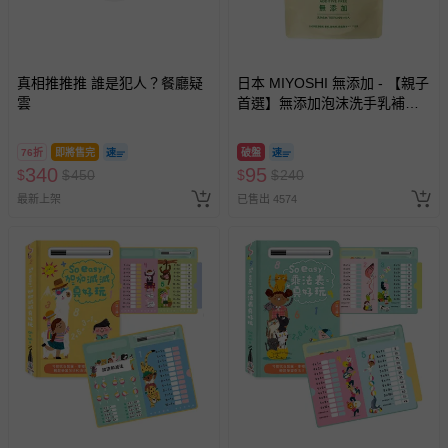
真相推推推 誰是犯人？餐廳疑
日本 MIYOSHI 無添加 - 【親子
雲
首選】無添加泡沫洗手乳補充
包-300ml
76折
即將售完
破盤
340
95
$
$
450
$
$
240
最新上架
已售出 4574