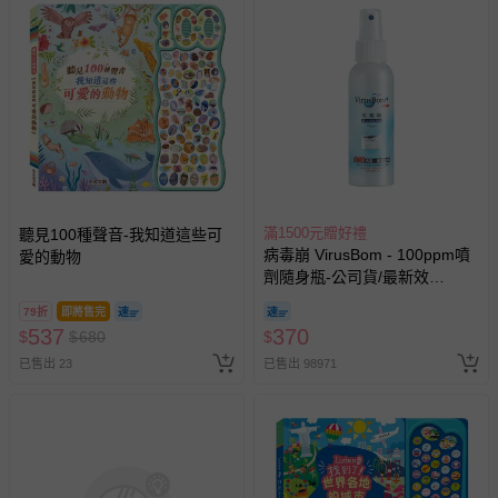
上服務，經消費者事先同意始提供（例如線上課程、遊
戲或活動點數等）。
已拆封之以下類型商品：
-個人衛生用品（例如尿布、貼身衣物、泳裝、襪子、地
墊、寢具類等）。
-新生兒親膚衣物（嬰幼兒包巾與背巾、包屁衣、學習
褲、紗布衣等）。
-接觸性孕哺產品（奶嘴、奶瓶、擠乳器、哺乳衣、托腹
帶束縛衣、餐搖椅等）。
滿1500元贈好禮
聽見100種聲音-我知道這些可
-其他原廠盒裝商品封口處已貼上「不可拆封」，或具警
病毒崩 VirusBom - 100ppm噴
愛的動物
示字句等說明貼紙、封條者。
劑隨身瓶-公司貨/最新效
期-100ml
國際航空、客運、訂房等服務。
79折
即將售完
537
370
$
$
680
$
相關的退換貨辦理流程，可詳見：
退換貨 & 退款問題
已售出 23
已售出 98971
其他常見問題：
運送服務：目前提供的運送僅限台灣本島。如您位於離島地
區，可能會無法配送，或須依據商品需加收離島運費。廠商