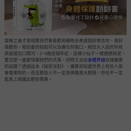
當媽之後才發現寶貝們會
喜歡用親吻去表達我好想念你、我好
喜歡你，相信愛的拍拍可以治療任何傷口，相信大人說的所有
承諾或信口開河，2~6歲這個年紀，這樣小仙子一樣通透純潔，
要怎麼一邊愛惜著她們的天真，同時又去談
身體界線
這樣嚴肅
的話題？透過這本《秘密派對》，讓寶貝知道世界上有些人是
會傷害你的，而且那些人不一定長得像是大野狼，你也不一定
能馬上辯識出那些傷害。