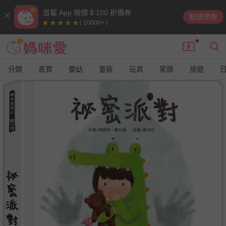
首載 App 現領 $ 100 折價券
點我領券
( 10000+ )
分類
首頁
嬰幼
童裝
玩具
家居
旅遊