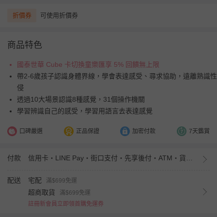
折價券
可使用折價券
商品特色
國泰世華 Cube 卡切換童樂匯享 5% 回饋無上限
帶2-6歲孩子認識身體界線，學會表達感受、尋求協助，遠離熟識性
侵
透過10大場景認識8種感覺，31個操作機關
學習辨識自己的感受，學習用語言去表達感覺
口碑嚴選
正品保證
加密付款
7天鑑賞
付款
信用卡・LINE Pay・街口支付・先享後付・ATM・貨到付款・iPASS MONEY
配送
宅配
滿$699免運
超商取貨
滿$699免運
註冊新會員立即領首購免運券