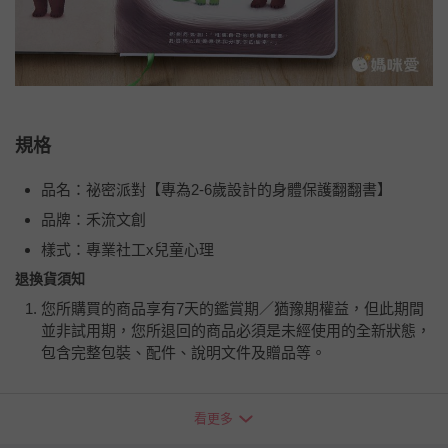
規格
品名：祕密派對【專為2-6歲設計的身體保護翻翻書】
品牌：禾流文創
樣式：專業社工x兒童心理
退換貨須知
您所購買的商品享有7天的鑑賞期／猶豫期權益，但此期間
並非試用期，您所退回的商品必須是未經使用的全新狀態，
包含完整包裝、配件、說明文件及贈品等。
如需退換貨，請於收到商品7天（含例假日內提出），如為
看更多
瑕疵退換貨所產生的運費，將由媽咪愛負責處理，若非瑕疵
退貨，您可至『查詢訂單』>『已出貨』中查詢該筆訂單，