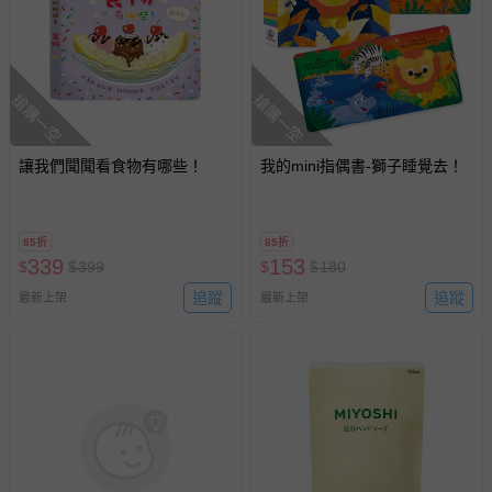
搶購一空
搶購一空
讓我們聞聞看食物有哪些！
我的mini指偶書-獅子睡覺去！
85折
85折
339
153
$
$
399
$
$
180
追蹤
追蹤
最新上架
最新上架