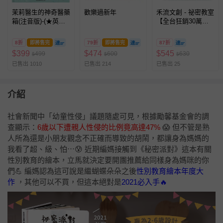
茉莉醫生的神奇醫藥
歡樂過新年
禾流文創 - 祕密教室
箱(注音版)-(★英
【全台狂銷30萬冊
國、日本Amazon讀
系列續作】贈祕密教
者5星)
室公仔隨機出貨乙顆
8折
即將售完
79折
即將售完
87折
$
399
$
474
$
545
499
600
630
$
$
$
已售出 1010
已售出 214
已售出 25
介紹
社會新聞中
「幼童性侵」
議題隨處可見，根據勵馨基金會的調
查顯示：
6歲以下遭親人性侵的比例竟高達47%
😱
但不管是熟
人所為還是小朋友觀念不正確而導致的胡鬧，都讓身為媽媽的
我看了超、級、怕⋯
😰
近期編媽接觸到《秘密派對》這本有關
性別教育的繪本，立馬就決定要開團推薦給同樣身為媽咪的你
們
💪
編媽認為這可說是繼蝴蝶朵朵之後
性別教育繪本年度大
作
，其他可以不買，但這本絕對是
2
021必入手
🔥