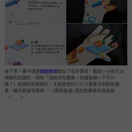
接下來，書中透過
翻翻機關
提出了很多情境，都是小小孩可以
理解和討論的，例如「我給你吃糖果，你讓我親一下可以
嗎？」這類的交換條件，
不過貪吃的小叮只要牽涉到餅乾糖
果，幾乎都會答應呢⋯⋯(媽咪崩潰) 真的是標準吃貨無誤
╮(╯_╰)╭