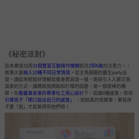
《秘密派對》
這本書成功用
31個豐富互動操作機關
抓住
2到6歲
的注意力，，
故事大量
融入10種不同日常情境，
從主角
圈圈的慶生party出
發
，
讀起來輕鬆好理解就像身歷其境一樣
，用很引人入勝又很
溫柔的方式，讓媽咪我開啟和叮噹的話題，是一個很棒的橋
樑。
在
勵馨基金會的專業社工用心設計
下，認識8種感覺，有效
引導孩子「
開口說出自己的感覺」
，這點真的很厲害，畢竟孩
子要「說」才能幫得到他們呀！