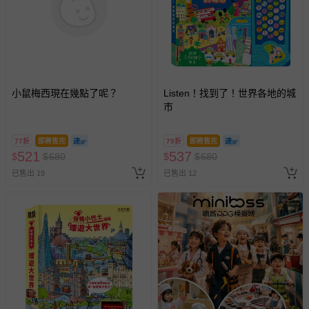
亦保留出貨與否的權利。離島、偏遠地區、樓層親送等加價
費用，可能會另需加收。
商品實際的配達日期，可於訂單個人資料內的查詢訂單內，
已出貨通知之訊息為主。
如您收到商品，請依正常流程檢查是否完好，若商品遇瑕疵
情形，您可申請更換新品或退貨，請見：
退貨的辦理流程
。
小鼠梅西現在幾點了呢？
Listen！找到了！世界各地的城
市
若您對於會員帳號、商品訂購與資訊、購物流程、付款方
式、折價券與購物金的使用、退貨及商品運送方式等有疑
77折
即將售完
79折
即將售完
問，你可詳見：
媽咪愛客服中心
。
521
537
$
$
680
$
$
680
預購商品：預購為海外同步代購，遇缺貨即會通知媽咪並協
已售出 19
已售出 12
助取消退款事宜。
商品如因「價格、組合」等錯誤原因，導致無法安排出貨，
會主動以簡訊及mail通知訂單取消事宜，並將提供適當補
償。