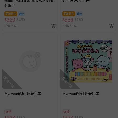
想問什麼翻翻書-關於錢你想做
文字好好玩-上冊
什麼？
即將售完
即將售完
320
536
$
$
450
$
$
780
已售出 49
已售出 314
搶購一空
搶購一空
Mysweet醜可愛著色本
Mysweet怪可愛著色本
85折
85折
323
323
$
$
380
$
$
380