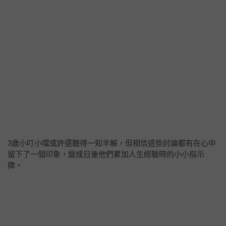
3歲小叮小噹或許還聽得一知半解，但相信這些討論都有在心中
留下了一個印象，變成日後他們累加人生經驗時的小小指示
牌。