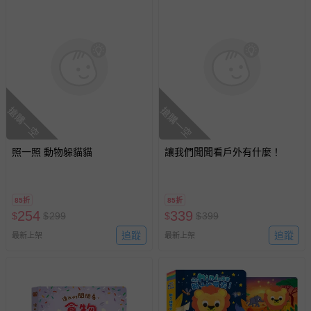
搶購一空
搶購一空
照一照 動物躲貓貓
讓我們聞聞看戶外有什麼！
85折
85折
254
339
$
$
299
$
$
399
追蹤
追蹤
最新上架
最新上架