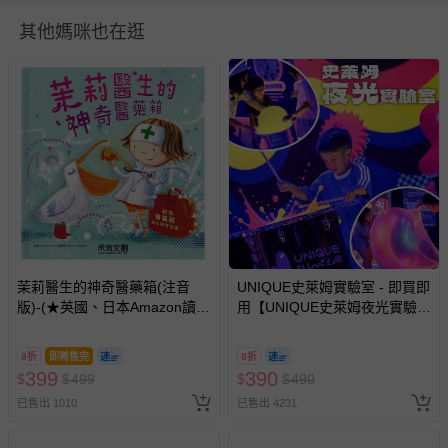
並點選『我要退貨』即可進行申請。若有相關退貨問題，請
其他媽咪也在逛
至媽咪愛
LINE@客服ID: @mamilove
我們將依序為您處理
與服務，謝謝。
針對滿件折/滿額贈…等活動，如因部份退貨，而該訂單保
留商品未達活動門檻，將以原價計算，活動贈品亦需一併退
回。
部分商品依據消費者保護法的規定，不適用七天鑑賞期/猶
豫期範圍：
易於腐敗、保存期限較短或解約時即將逾期（例如生鮮
商品、食品等）。
茉莉醫生的神奇醫藥箱(注音
UNIQUE史萊姆實驗室 - 即買即
版)-(★英國、日本Amazon讀者
客製化商品（例如客製生日書、姓名貼等）。
用【UNIQUE史萊姆夜光實驗室
5星)
@ 台北科教館 】2026/6/11-
報紙、期刊或雜誌（惟書籍如經拆封、使用，則酌收整
8/30 (電子票券，於展期現場憑
新費用）。
8折
即將售完
8折
訂單編號兌換，逾期作廢) (大
399
390
$
$
499
$
$
490
人小孩均一價(3歲以上需購票))
經消費者拆封之影音商品或電腦軟體（例如 DVD、CD
已售出 1010
已售出 4231
等）。
非以有形媒介提供之數位內容或一經提供即為完成之線