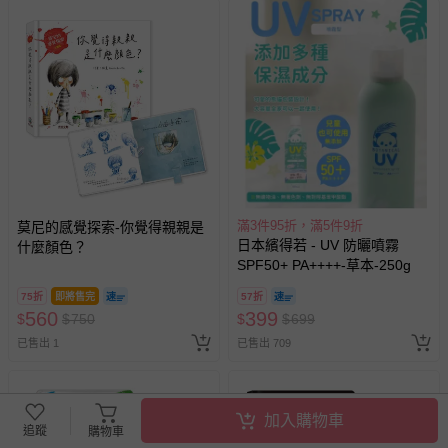
滿3件95折，滿5件9折
莫尼的感覺探索-你覺得親親是
日本繽得若 - UV 防曬噴霧
什麼顏色？
SPF50+ PA++++-草本-250g
75折
即將售完
57折
560
399
$
$
750
$
$
699
已售出 1
已售出 709
加入購物車
追蹤
購物車