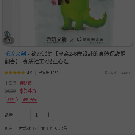
1/1
禾流文創
-
祕密派對【專為2-6歲設計的身體保護翻
翻書】-專業社工x兒童心理
4.9
已售出 1250
商品編號：343454
市售價
促銷價
545
$
630
$
87折
即將售完
1
數量
現貨
付款後 1~3 個工作天 出貨