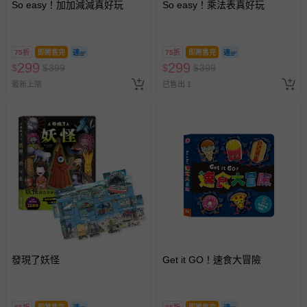
So easy！加加減減真好玩
So easy！乘法表真好玩
75折
即將售完
75折
即將售完
299
299
$
$
399
$
$
399
最新上架
已售出 1
發現了妖怪
Get it GO！速食大冒險