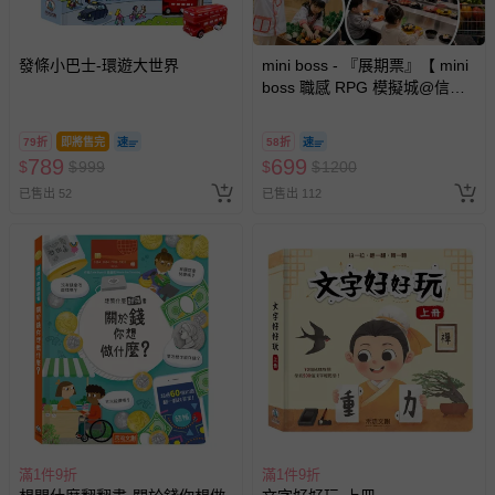
發條小巴士-環遊大世界
mini boss - 『展期票』【 mini
boss 職感 RPG 模擬城@信義
A11 】2026/7/10-8/30 (電子票
券，於展期現場憑訂單編號兌
79折
即將售完
58折
換，依現場梯次安排入場，逾
789
699
$
$
999
$
$
1200
期作廢) (兒童票(2歲以上)贈一
已售出 52
已售出 112
名陪伴成人)
滿1件9折
滿1件9折