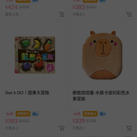
85折
即將售完
85折
即將售完
424
383
$
$
499
$
$
450
最新上架
已售出 1
Get it GO！蔬果大冒險
療癒捏捏書-水豚卡皮的彩色水
果冒險
85折
即將售完
85折
即將售完
383
339
$
$
450
$
$
399
已售出 2
已售出 2